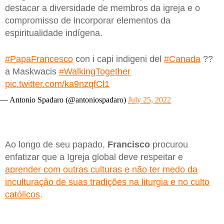
destacar a diversidade de membros da igreja e o
compromisso de incorporar elementos da
espiritualidade indígena.
#PapaFrancesco
con i capi indigeni del
#Canada
??
a Maskwacis
#WalkingTogether
pic.twitter.com/ka9nzqfCl1
— Antonio Spadaro (@antoniospadaro)
July 25, 2022
Ao longo de seu papado,
Francisco
procurou
enfatizar que a Igreja global deve respeitar e
aprender com outras culturas e não ter medo da
inculturação de suas tradições na liturgia e no culto
católicos
.