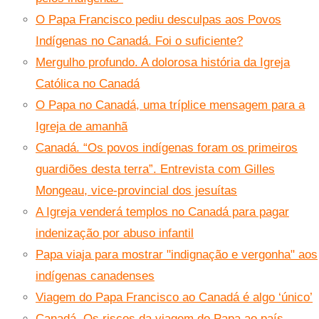
O Papa Francisco pediu desculpas aos Povos
Indígenas no Canadá. Foi o suficiente?
Mergulho profundo. A dolorosa história da Igreja
Católica no Canadá
O Papa no Canadá, uma tríplice mensagem para a
Igreja de amanhã
Canadá. “Os povos indígenas foram os primeiros
guardiões desta terra”. Entrevista com Gilles
Mongeau, vice-provincial dos jesuítas
A Igreja venderá templos no Canadá para pagar
indenização por abuso infantil
Papa viaja para mostrar "indignação e vergonha" aos
indígenas canadenses
Viagem do Papa Francisco ao Canadá é algo ‘único’
Canadá. Os riscos da viagem do Papa ao país.