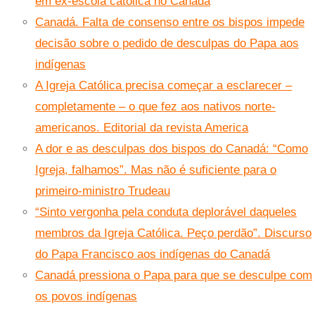
em ex-escola católica no Canadá
Canadá. Falta de consenso entre os bispos impede
decisão sobre o pedido de desculpas do Papa aos
indígenas
A Igreja Católica precisa começar a esclarecer –
completamente – o que fez aos nativos norte-
americanos. Editorial da revista America
A dor e as desculpas dos bispos do Canadá: “Como
Igreja, falhamos”. Mas não é suficiente para o
primeiro-ministro Trudeau
“Sinto vergonha pela conduta deplorável daqueles
membros da Igreja Católica. Peço perdão”. Discurso
do Papa Francisco aos indígenas do Canadá
Canadá pressiona o Papa para que se desculpe com
os povos indígenas