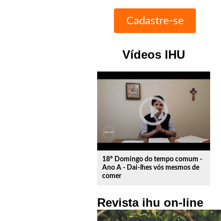
Vídeos IHU
play_circle_outline
18º Domingo do tempo comum -
Ano A - Dai-lhes vós mesmos de
comer
Revista ihu on-line