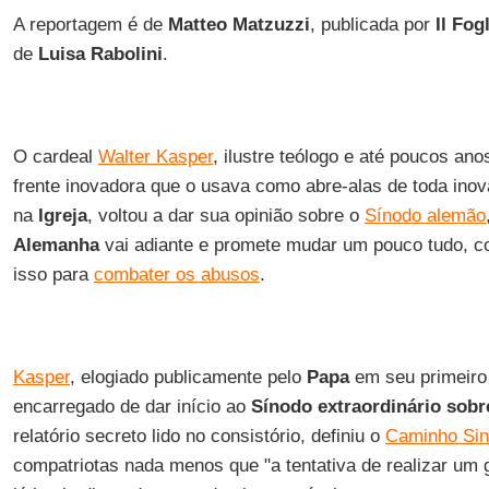
A reportagem é de
Matteo Matzuzzi
, publicada por
Il Fog
de
Luisa Rabolini
.
O cardeal
Walter Kasper
, ilustre teólogo e até poucos ano
frente inovadora que o usava como abre-alas de toda inov
na
Igreja
, voltou a dar sua opinião sobre o
Sínodo alemão
Alemanha
vai adiante e promete mudar um pouco tudo, com
isso para
combater os abusos
.
Kasper
, elogiado publicamente pelo
Papa
em seu primeir
encarregado de dar início ao
Sínodo extraordinário sobr
relatório secreto lido no consistório, definiu o
Caminho Sin
compatriotas nada menos que "a tentativa de realizar um 