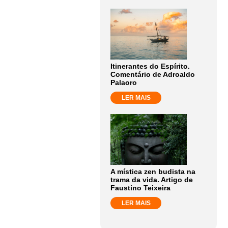
Itinerantes do Espírito.
Comentário de Adroaldo
Palaoro
LER MAIS
A mística zen budista na
trama da vida. Artigo de
Faustino Teixeira
LER MAIS