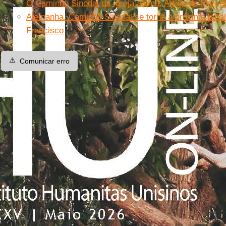
O Caminho Sinodal da Igreja alemã. Artigo de Marcel
Alemanha. Caminho Sinodal se torna a próxima bata
Francisco
⚠️
Comunicar erro