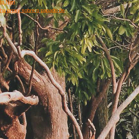
lo Neri
lha proxy sobre o papado de