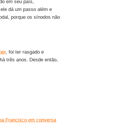
ndo em seu país,
a ele dá um passo além e
odal, porque os sínodos não
per
, foi ter rasgado e
há três anos. Desde então,
apa Francisco em conversa
s