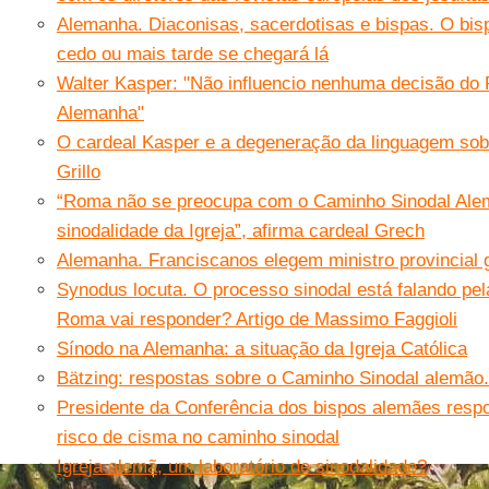
Alemanha. Diaconisas, sacerdotisas e bispas. O bis
cedo ou mais tarde se chegará lá
Walter Kasper: "Não influencio nenhuma decisão d
Alemanha"
O cardeal Kasper e a degeneração da linguagem sobr
Grillo
“Roma não se preocupa com o Caminho Sinodal Ale
sinodalidade da Igreja”, afirma cardeal Grech
Alemanha. Franciscanos elegem ministro provincial 
Synodus locuta. O processo sinodal está falando pel
Roma vai responder? Artigo de Massimo Faggioli
Sínodo na Alemanha: a situação da Igreja Católica
Bätzing: respostas sobre o Caminho Sinodal alemão. 
Presidente da Conferência dos bispos alemães respo
risco de cisma no caminho sinodal
Igreja alemã, um laboratório de sinodalidade?