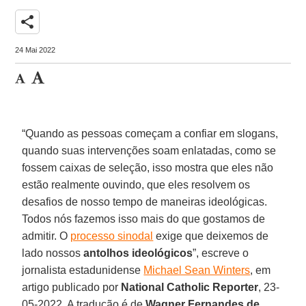
share
24 Mai 2022
“Quando as pessoas começam a confiar em slogans,
quando suas intervenções soam enlatadas, como se
fossem caixas de seleção, isso mostra que eles não
estão realmente ouvindo, que eles resolvem os
desafios de nosso tempo de maneiras ideológicas.
Todos nós fazemos isso mais do que gostamos de
admitir. O
processo sinodal
exige que deixemos de
lado nossos
antolhos ideológicos
”, escreve o
jornalista estadunidense
Michael Sean Winters
, em
artigo publicado por
National Catholic Reporter
, 23-
05-2022. A tradução é de
Wagner Fernandes de