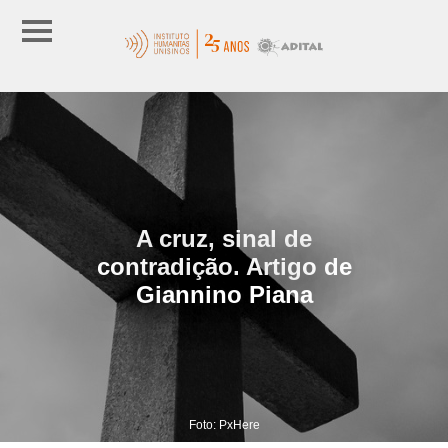
A cruz, sinal de
contradição. Artigo de
Giannino Piana
Foto: PxHere