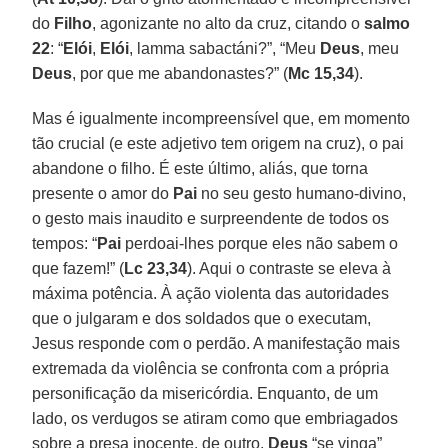
do
Filho
, agonizante no alto da cruz, citando o
salmo
22
: “
Elói
,
Elói
, lamma sabactáni?”, “Meu
Deus
, meu
Deus
, por que me abandonastes?” (
Mc 15,34
).
Mas é igualmente incompreensível que, em momento
tão crucial (e este adjetivo tem origem na cruz), o pai
abandone o filho. É este último, aliás, que torna
presente o amor do
Pai
no seu gesto humano-divino,
o gesto mais inaudito e surpreendente de todos os
tempos: “
Pai
perdoai-lhes porque eles não sabem o
que fazem!” (
Lc 23,34
). Aqui o contraste se eleva à
máxima potência. À ação violenta das autoridades
que o julgaram e dos soldados que o executam,
Jesus responde com o perdão. A manifestação mais
extremada da violência se confronta com a própria
personificação da misericórdia. Enquanto, de um
lado, os verdugos se atiram como que embriagados
sobre a presa inocente, de outro,
Deus
“se vinga”