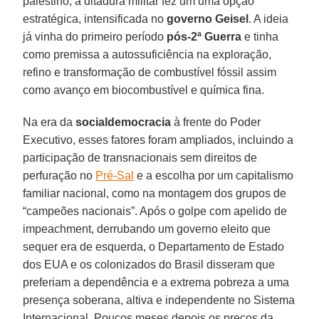
palestino, a ditadura militar fez um uma opção
estratégica, intensificada no
governo Geisel
. A ideia
já vinha do primeiro período
pós-2ª Guerra
e tinha
como premissa a autossuficiência na exploração,
refino e transformação de combustível fóssil assim
como avanço em biocombustível e química fina.
Na era da
socialdemocracia
à frente do Poder
Executivo, esses fatores foram ampliados, incluindo a
participação de transnacionais sem direitos de
perfuração no
Pré-Sal
e a escolha por um capitalismo
familiar nacional, como na montagem dos grupos de
“campeões nacionais”. Após o golpe com apelido de
impeachment, derrubando um governo eleito que
sequer era de esquerda, o Departamento de Estado
dos EUA e os colonizados do Brasil disseram que
preferiam a dependência e a extrema pobreza a uma
presença soberana, altiva e independente no Sistema
Internacional. Poucos meses depois os preços da