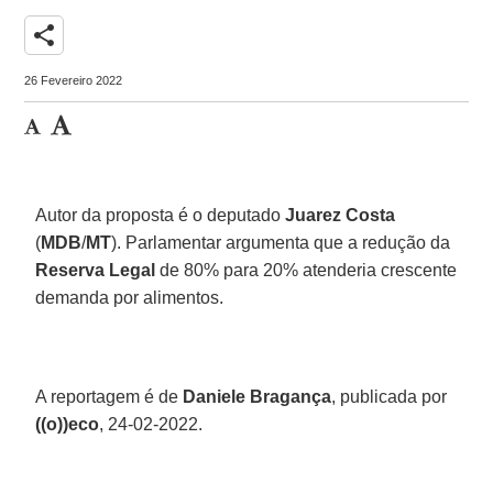
share
26 Fevereiro 2022
Autor da proposta é o deputado
Juarez Costa
(
MDB
/
MT
). Parlamentar argumenta que a redução da
Reserva Legal
de 80% para 20% atenderia crescente
demanda por alimentos.
A reportagem é de
Daniele Bragança
, publicada por
((o))eco
, 24-02-2022.