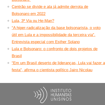
Centrão se divide e ala já admite derrota de
Bolsonaro em 2022
Lula, 3ª Via ou He-Man?
“A hiper-radicalização da base bolsonarista, o voto
útil em Lula e a impossibilidade da terceira via”.
Entrevista especial com Esther Solano
Lula e Bolsonaro: o confronto de dois projetos de
Brasil
“Em um Brasil deserto de lideranças, Lula vai fazer a
festa”, afirma o cientista político Jairo Nicolau