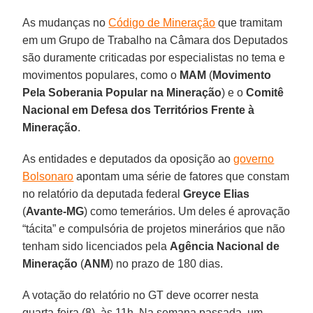
As mudanças no
Código de Mineração
que tramitam
em um Grupo de Trabalho na Câmara dos Deputados
são duramente criticadas por especialistas no tema e
movimentos populares, como o
MAM
(
Movimento
Pela Soberania Popular na Mineração
) e o
Comitê
Nacional em Defesa dos Territórios Frente à
Mineração
.
As entidades e deputados da oposição ao
governo
Bolsonaro
apontam uma série de fatores que constam
no relatório da deputada federal
Greyce Elias
(
Avante-MG
) como temerários. Um deles é aprovação
“tácita” e compulsória de projetos minerários que não
tenham sido licenciados pela
Agência Nacional de
Mineração
(
ANM
) no prazo de 180 dias.
A votação do relatório no GT deve ocorrer nesta
quarta-feira (8), às 11h. Na semana passada, um