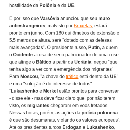
hostilidade da
Polônia
e da
UE
.
É por isso que
Varsóvia
anunciou que seu
muro
antiestrangeiros
, malvisto por
Bruxelas
, estará
pronto em junho. Com 180 quilômetros de extensão e
5,5 metros de altura, será "dotado com as defesas
mais avançadas". O presidente russo,
Putin
, a quem
o
Ocidente
acusa de ser o patrocinador de uma crise
que atinge o
Báltico
a partir da
Ucrânia
, negou "que
tenha algo a ver com a emergência dos migrantes".
Para
Moscou
, "a chave do
tráfico
está dentro da
UE
"
e uma "solução é do interesse de todos".
“
Lukashenko
e
Merkel
estão prontos para conversar
- disse ele - mas deve ficar claro que, por não terem
visto, os
migrantes
chegaram em voos fretados.
Nessas horas, porém, as ações da
polícia polonesa
é que são desumanas, violando os valores europeus”.
Até os presidentes turcos
Erdogan
e
Lukashenko
,