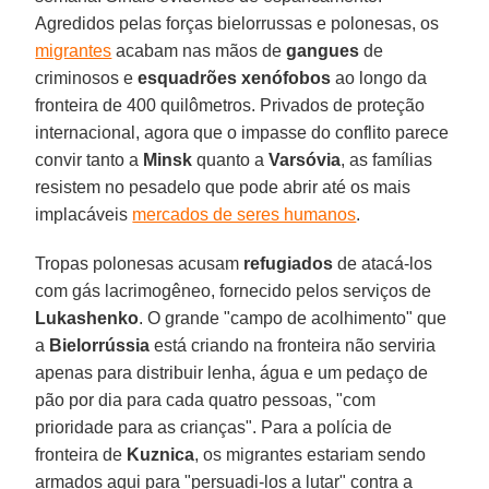
Agredidos pelas forças bielorrussas e polonesas, os
migrantes
acabam nas mãos de
gangues
de
criminosos e
esquadrões xenófobos
ao longo da
fronteira de 400 quilômetros. Privados de proteção
internacional, agora que o impasse do conflito parece
convir tanto a
Minsk
quanto a
Varsóvia
, as famílias
resistem no pesadelo que pode abrir até os mais
implacáveis
mercados de seres humanos
.
Tropas polonesas acusam
refugiados
de atacá-los
com gás lacrimogêneo, fornecido pelos serviços de
Lukashenko
. O grande "campo de acolhimento" que
a
Bielorrússia
está criando na fronteira não serviria
apenas para distribuir lenha, água e um pedaço de
pão por dia para cada quatro pessoas, "com
prioridade para as crianças". Para a polícia de
fronteira de
Kuznica
, os migrantes estariam sendo
armados aqui para "persuadi-los a lutar" contra a