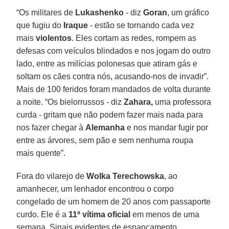
“Os militares de
Lukashenko
- diz
Goran
, um gráfico
que fugiu do
Iraque
- estão se tornando cada vez
mais
violentos
. Eles cortam as redes, rompem as
defesas com veículos blindados e nos jogam do outro
lado, entre as milícias polonesas que atiram gás e
soltam os cães contra nós, acusando-nos de invadir”.
Mais de 100 feridos foram mandados de volta durante
a noite. “Os bielorrussos - diz
Zahara,
uma professora
curda - gritam que não podem fazer mais nada para
nos fazer chegar à
Alemanha
e nos mandar fugir por
entre as árvores, sem pão e sem nenhuma roupa
mais quente”.
Fora do vilarejo de
Wolka Terechowska
, ao
amanhecer, um lenhador encontrou o corpo
congelado de um homem de 20 anos com passaporte
curdo. Ele é a
11ª vítima oficial
em menos de uma
semana. Sinais evidentes de espancamento.