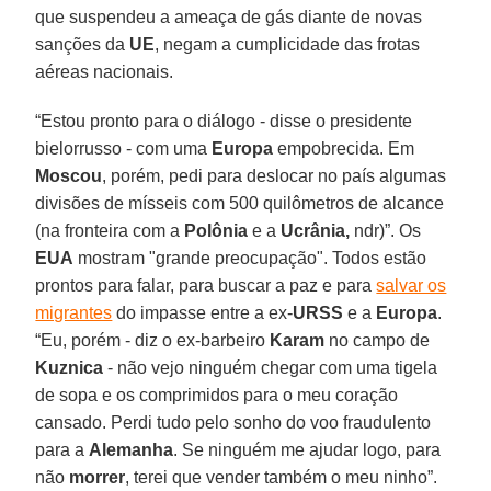
que suspendeu a ameaça de gás diante de novas
sanções da
UE
, negam a cumplicidade das frotas
aéreas nacionais.
“Estou pronto para o diálogo - disse o presidente
bielorrusso - com uma
Europa
empobrecida. Em
Moscou
, porém, pedi para deslocar no país algumas
divisões de mísseis com 500 quilômetros de alcance
(na fronteira com a
Polônia
e a
Ucrânia,
ndr)”. Os
EUA
mostram "grande preocupação". Todos estão
prontos para falar, para buscar a paz e para
salvar os
migrantes
do impasse entre a ex-
URSS
e a
Europa
.
“Eu, porém - diz o ex-barbeiro
Karam
no campo de
Kuznica
- não vejo ninguém chegar com uma tigela
de sopa e os comprimidos para o meu coração
cansado. Perdi tudo pelo sonho do voo fraudulento
para a
Alemanha
. Se ninguém me ajudar logo, para
não
morrer
, terei que vender também o meu ninho”.