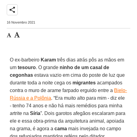
share
16 Novembro 2021
O ex-barbeiro
Karam
três dias atrás pôs as mãos em
um
tesouro
. O grande
ninho de um casal de
cegonhas
estava vazio em cima do poste de luz que
durante toda a noite cega os
migrantes
acampados
contra o muro de arame farpado erguido entre a
Bielo-
Rússia e a Polônia
. “Era muito alto para mim - diz ele
- tenho 74 anos e não há mais remédios para minha
artrite na
Síria
”. Dois garotos afegãos escalaram para
ele e essa obra-prima da arquitetura animal, apoiada
na grama, é agora a
cama
mais invejada no campo
dos refugiados mantidos reféns pelo ditador