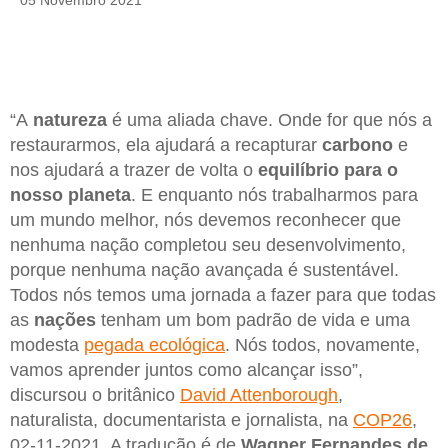
05 Novembro 2021
“A
natureza
é uma aliada chave. Onde for que nós a
restaurarmos, ela ajudará a recapturar
carbono
e
nos ajudará a trazer de volta o
equilíbrio para o
nosso planeta
. E enquanto nós trabalharmos para
um mundo melhor, nós devemos reconhecer que
nenhuma nação completou seu desenvolvimento,
porque nenhuma nação avançada é sustentável.
Todos nós temos uma jornada a fazer para que todas
as
nações
tenham um bom padrão de vida e uma
modesta
pegada ecológica
. Nós todos, novamente,
vamos aprender juntos como alcançar isso”,
discursou o britânico
David Attenborough
,
naturalista, documentarista e jornalista, na
COP26
,
02-11-2021. A tradução é de
Wagner Fernandes de