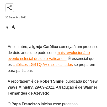
share
30 Setembro 2021
Em outubro, a
Igreja Católica
começará um processo
de dois anos que pode ser o
mais revolucionário
evento eclesial desde o Vaticano II
. É essencial que
os
católicos LGBTQIA+ e seus aliados
se preparem
para participar.
A reportagem é de
Robert Shine
, publicada por
New
Ways Ministry
, 29-09-2021. A tradução é de
Wagner
Fernandes de Azevedo
.
O
Papa Francisco
iniciou esse processo,