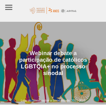
Webinar debate a
participação de católicos
LGBTQIA+ no processo
sinodal
Logo do Sínodo sobre a Sinodalidade, 2021-2023