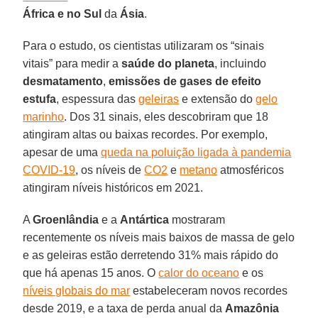
África e no Sul
da
Ásia
.
Para o estudo, os cientistas utilizaram os “sinais
vitais” para medir a
saúde do planeta
, incluindo
desmatamento
,
emissões de gases de efeito
estufa
, espessura das
geleiras
e extensão do
gelo
marinho
. Dos 31 sinais, eles descobriram que 18
atingiram altas ou baixas recordes. Por exemplo,
apesar de uma
queda na poluição ligada à pandemia
COVID-19
, os níveis de
CO2
e
metano
atmosféricos
atingiram níveis históricos em 2021.
A
Groenlândia
e a
Antártica
mostraram
recentemente os níveis mais baixos de massa de gelo
e as geleiras estão derretendo 31% mais rápido do
que há apenas 15 anos. O
calor do oceano
e os
níveis globais do mar
estabeleceram novos recordes
desde 2019, e a taxa de perda anual da
Amazônia