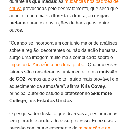
durante as
queimadas
; as
mudanças nos padrões de
chuva
provocadas pelo desmatamento, que seca que
aquece ainda mais a floresta; a liberação de
gás
metano
durante construções de barragens, entre
outros.
“Quando se incorpora um conjunto maior de análises
sobre a região, decorrentes ou não da ação humana,
surge uma imagem muito mais complicada sobre o
impacto da Amazônia no clima global
. Quando esses
fatores são considerados juntamente com a
emissão
de CO2
, vemos que o efeito líquido mais provável é o
aquecimento da atmosfera”, afirma
Kris
Covey
,
principal autor do estudo e professor no
Skidmore
College
, nos
Estados
Unidos
.
O pesquisador destaca que diversas ações humanas
têm piorado e acelerado esse processo. Entre elas, a
pressão contínua e emergente da
mineração e do