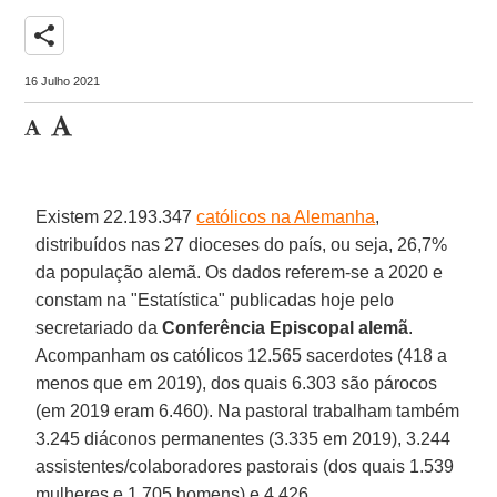
share
16 Julho 2021
Existem 22.193.347
católicos na Alemanha
,
distribuídos nas 27 dioceses do país, ou seja, 26,7%
da população alemã. Os dados referem-se a 2020 e
constam na "Estatística" publicadas hoje pelo
secretariado da
Conferência Episcopal alemã
.
Acompanham os católicos 12.565 sacerdotes (418 a
menos que em 2019), dos quais 6.303 são párocos
(em 2019 eram 6.460). Na pastoral trabalham também
3.245 diáconos permanentes (3.335 em 2019), 3.244
assistentes/colaboradores pastorais (dos quais 1.539
mulheres e 1.705 homens) e 4.426