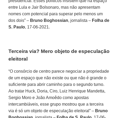
presidencial. Esses políticos insistem que há espaço
entre Lula e Jair Bolsonaro, mas não apresentam
nomes com potencial para superar pelo menos um
dos dois” –
Bruno Boghossian
, jornalista –
Folha de
S. Paulo
, 17-06-2021.
Terceira via? Mero objeto de especulação
eleitoral
“O consórcio de centro parece negociar a propriedade
de um espaço que não existe ou que não é grande o
suficiente para abrir caminho para o segundo turno.
Ao tratar Huck, Doria, Ciro, Luiz Henrique Mandetta,
Sergio Moro e João Amoêdo como apostas
intercambiáveis, esse grupo mostrou que a terceira
via é só um objeto de especulação eleitoral” –
Bruno
Boghossian
, jornalista –
Folha de S. Paulo
, 17-06-