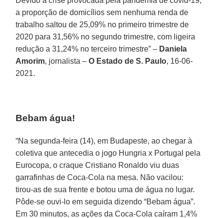
Devido à crise provocada pela pandemia de covid-19,
a proporção de domicílios sem nenhuma renda de
trabalho saltou de 25,09% no primeiro trimestre de
2020 para 31,56% no segundo trimestre, com ligeira
redução a 31,24% no terceiro trimestre” –
Daniela
Amorim
, jornalista –
O Estado de S. Paulo
, 16-06-
2021.
Bebam água!
“Na segunda-feira (14), em Budapeste, ao chegar à
coletiva que antecedia o jogo Hungria x Portugal pela
Eurocopa, o craque Cristiano Ronaldo viu duas
garrafinhas de Coca-Cola na mesa. Não vacilou:
tirou-as de sua frente e botou uma de água no lugar.
Pôde-se ouvi-lo em seguida dizendo “Bebam água”.
Em 30 minutos, as ações da Coca-Cola caíram 1,4%