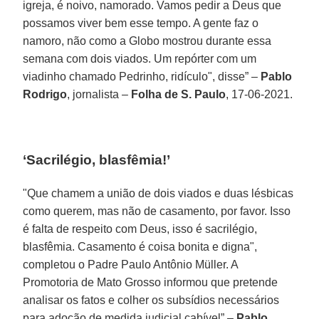
igreja, é noivo, namorado. Vamos pedir a Deus que
possamos viver bem esse tempo. A gente faz o
namoro, não como a Globo mostrou durante essa
semana com dois viados. Um repórter com um
viadinho chamado Pedrinho, ridículo", disse” –
Pablo
Rodrigo
, jornalista –
Folha de S. Paulo
, 17-06-2021.
‘Sacrilégio, blasfêmia!’
"Que chamem a união de dois viados e duas lésbicas
como querem, mas não de casamento, por favor. Isso
é falta de respeito com Deus, isso é sacrilégio,
blasfêmia. Casamento é coisa bonita e digna",
completou o Padre Paulo Antônio Müller. A
Promotoria de Mato Grosso informou que pretende
analisar os fatos e colher os subsídios necessários
para adoção de medida judicial cabível” –
Pablo