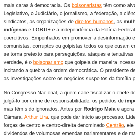
mais caras à democracia. Os
bolsonaristas
têm como alv
Legislativo, o Judiciário, o jornalismo, a federação, a ciên
sindicatos, as organizações de
direitos humanos
, as
mulh
indígenas
e
LGBTI+
e a independência da Polícia Federal
coercitivos. Empenhados em promover a desinformação e
comunistas, corruptos ou golpistas todos os que ousam cri
se torna pretexto para perseguições, ataques e tentativas
verdade, é o
bolsonarismo
que golpeia de maneira incessa
incitando a quebra da ordem democrática. O presidente d
as investigações sobre os negócios suspeitos da família p
No Congresso Nacional, a quem cabe fiscalizar o chefe d
julgá-lo por crime de responsabilidade, os pedidos de
imp
mas têm sido ignorados. Antes por
Rodrigo Maia
e agora 
Câmara,
Arthur Lira
, que pode dar início ao processo. Lí
forças de centro e centro-direita denominado
Centrão
, el
dividendos de volumosas emendas parlamentares e de ma