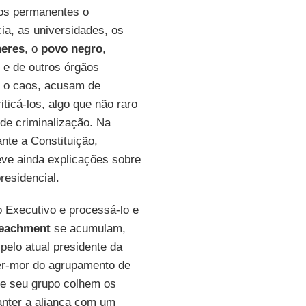
os permanentes o
cia, as universidades, os
eres
, o
povo negro
,
 e de outros órgãos
 o caos, acusam de
ticá-los, algo que não raro
 de criminalização. Na
nte a Constituição,
eve ainda explicações sobre
residencial.
o Executivo e processá-lo e
eachment
se acumulam,
pelo atual presidente da
der-mor do agrupamento de
e e seu grupo colhem os
nter a aliança com um