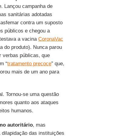
te. Lançou campanha de
as sanitárias adotadas
lasfemar contra um suposto
s públicos e chegou a
testava a vacina
CoronaVac
a do produto). Nunca parou
r verbas públicas, que
m “
tratamento precoce
” que,
emorou mais de um ano para
al. Tornou-se uma questão
emores quanto aos ataques
eitos humanos.
mo autoritário
, mas
 dilapidação das instituições