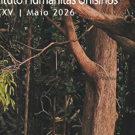
Brasil de Fato
Congresso em Foco
De Olho nos Ruralistas
Inesc
Gestos
GTP+ Grupo de Trabalhos em Prevenção Posithivo
Le Monde Diplomatique Brasil
Marco Zero
Maré de Notícias