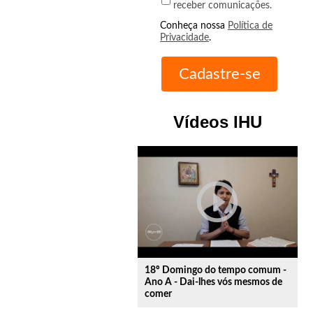
receber comunicações.
Conheça nossa
Política de
Privacidade
.
Vídeos IHU
play_circle_outline
18º Domingo do tempo comum -
Ano A - Dai-lhes vós mesmos de
comer