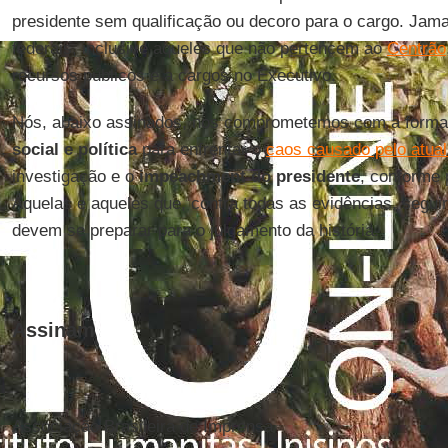
presidente sem qualificação ou decoro para o cargo. Jam
federais, inclusive aqueles que não pertencem ao
Centrão
recursos públicos e a cargos no Executivo.
Nós, abaixo assinados, nos comprometemos com a form
social
e
política
para enfrentar o
caos causado pelo atua
investigação e o
impeachment do presidente
, conforme 
Aquelas e aqueles que, contra todas as evidências, segu
devem se preparar para o julgamento da história.
Assinam
Associação Brasileira de Imprensa