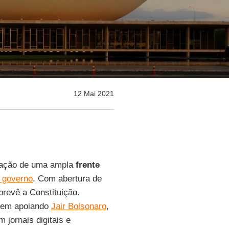
12 Mai 2021
mação de uma ampla
frente
l governo
. Com abertura de
prevê a Constituição.
irem apoiando
Jair Bolsonaro
,
 jornais digitais e