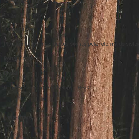
O Joio e O Trigo
Outras Palavras
Outra Saúde
Plataforma dos movimentos sociais pela reforma do sistem
Portal Catarinas
Plural
Rede Brasileira de Conselhos - RBdC
Leia mais