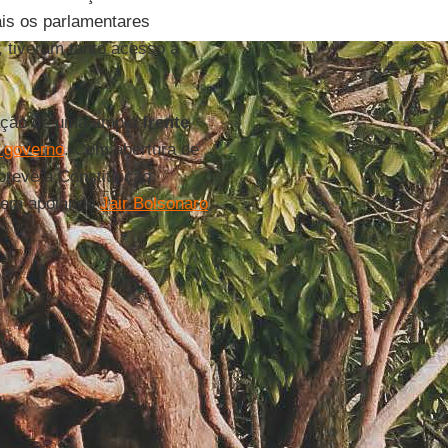
ais os parlamentares
, tiveram tanto acesso a
ação de uma ampla
frente
l governo
. Com abertura de
prevê a Constituição.
irem apoiando
Jair Bolsonaro
,