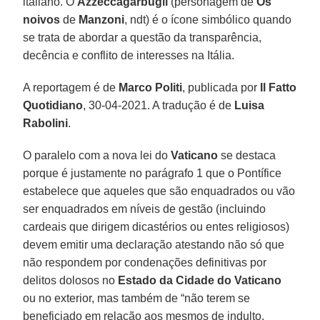
italiano. O
Azzeccagarbugli
(personagem de
Os
noivos
de
Manzoni
, ndt) é o ícone simbólico quando
se trata de abordar a questão da transparência,
decência e conflito de interesses na Itália.
A reportagem é de
Marco Politi
, publicada por
Il Fatto
Quotidiano
, 30-04-2021. A tradução é de
Luisa
Rabolini
.
O paralelo com a nova lei do
Vaticano
se destaca
porque é justamente no parágrafo 1 que o Pontífice
estabelece que aqueles que são enquadrados ou vão
ser enquadrados em níveis de gestão (incluindo
cardeais que dirigem dicastérios ou entes religiosos)
devem emitir uma declaração atestando não só que
não respondem por condenações definitivas por
delitos dolosos no
Estado da Cidade do Vaticano
ou no exterior, mas também de “não terem se
beneficiado em relação aos mesmos de indulto,