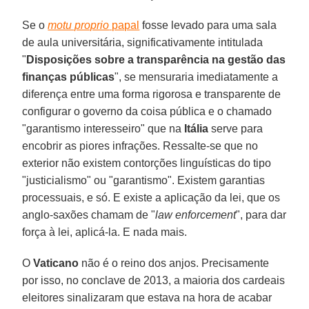
Se o
motu proprio
papal
fosse levado para uma sala
de aula universitária, significativamente intitulada
"
Disposições sobre a transparência na gestão das
finanças públicas
", se mensuraria imediatamente a
diferença entre uma forma rigorosa e transparente de
configurar o governo da coisa pública e o chamado
"garantismo interesseiro" que na
Itália
serve para
encobrir as piores infrações. Ressalte-se que no
exterior não existem contorções linguísticas do tipo
"justicialismo" ou "garantismo". Existem garantias
processuais, e só. E existe a aplicação da lei, que os
anglo-saxões chamam de "
law enforcement
", para dar
força à lei, aplicá-la. E nada mais.
O
Vaticano
não é o reino dos anjos. Precisamente
por isso, no conclave de 2013, a maioria dos cardeais
eleitores sinalizaram que estava na hora de acabar