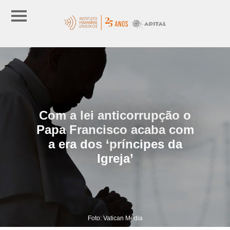
Com a lei anticorrupção o
Papa Francisco acaba com
a era dos ‘príncipes da
Igreja’
Foto: Vatican Media