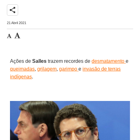
share
21 Abril 2021
Ações de
Salles
trazem recordes de
desmatamento
e
queimadas
,
grilagem
,
garimpo
e
invasão de terras
indígenas
.