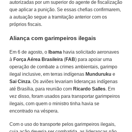
autorizadas por um superior do agente de fiscalização
que aplicar a punição. Se essas chefias confirmarem,
a autuação segue a tramitação anterior com os
próprios fiscais.
Aliança com garimpeiros ilegais
Em 6 de agosto, o
Ibama
havia solicitado aeronaves
à
Força Aérea Brasileira
(
FAB
) para apoiar uma
operação de combate a crimes ambientais, garimpo
ilegal inclusive, em terras indígenas
Munduruku
e
Sai
Cinza
. Os aviões levariam lideranças indígenas
até Brasília, para reunião com
Ricardo
Salles
. Em
vez disso, foram usados para transportar garimpeiros
ilegais, com quem o ministro tinha havia se
encontrado na véspera.
Com o uso do transporte pelos garimpeiros ilegais,
cuja ação deveria ser combatida, as lideranças não