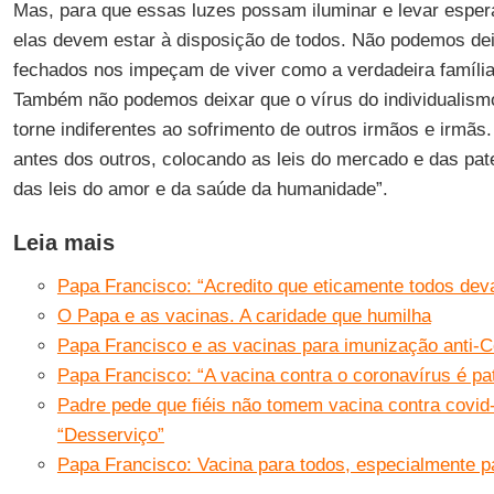
Mas, para que essas luzes possam iluminar e levar esper
elas devem estar à disposição de todos. Não podemos de
fechados nos impeçam de viver como a verdadeira famíl
Também não podemos deixar que o vírus do individualismo
torne indiferentes ao sofrimento de outros irmãos e irmã
antes dos outros, colocando as leis do mercado e das pa
das leis do amor e da saúde da humanidade”.
Leia mais
Papa Francisco: “Acredito que eticamente todos dev
O Papa e as vacinas. A caridade que humilha
Papa Francisco e as vacinas para imunização anti-C
Papa Francisco: “A vacina contra o coronavírus é p
Padre pede que fiéis não tomem vacina contra covi
“Desserviço”
Papa Francisco: Vacina para todos, especialmente p