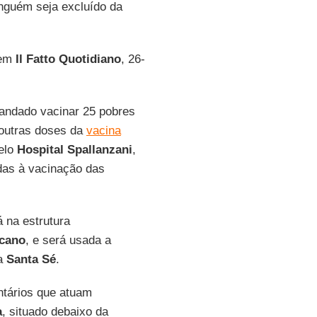
nguém seja excluído da
 em
Il Fatto Quotidiano
, 26-
mandado vacinar 25 pobres
 outras doses da
vacina
elo
Hospital Spallanzani
,
das à vacinação das
 na estrutura
icano
, e será usada a
da
Santa Sé
.
ntários que atuam
a
, situado debaixo da