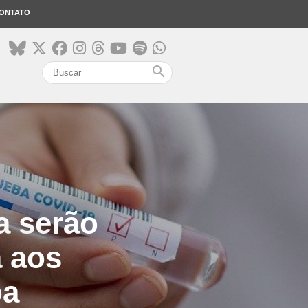
ONTATO
search
a serão
a aos
oa