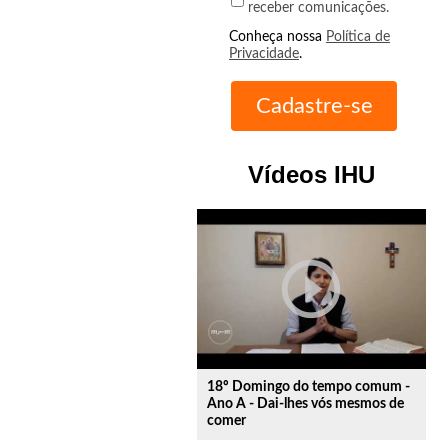
receber comunicações.
Conheça nossa
Política de
Privacidade
.
Vídeos IHU
play_circle_outline
18º Domingo do tempo comum -
Ano A - Dai-lhes vós mesmos de
comer