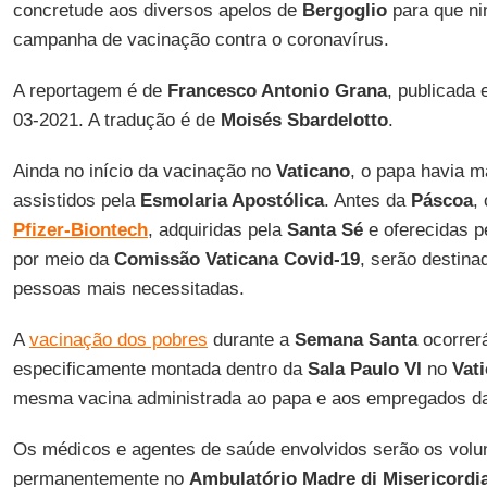
concretude aos diversos apelos de
Bergoglio
para que ni
campanha de vacinação contra o coronavírus.
A reportagem é de
Francesco Antonio Grana
, publicada
03-2021. A tradução é de
Moisés Sbardelotto
.
Ainda no início da vacinação no
Vaticano
, o papa havia 
assistidos pela
Esmolaria Apostólica
. Antes da
Páscoa
,
Pfizer-Biontech
, adquiridas pela
Santa Sé
e oferecidas p
por meio da
Comissão Vaticana Covid-19
, serão destina
pessoas mais necessitadas.
A
vacinação dos pobres
durante a
Semana Santa
ocorrerá
especificamente montada dentro da
Sala Paulo VI
no
Vat
mesma vacina administrada ao papa e aos empregados 
Os médicos e agentes de saúde envolvidos serão os volu
permanentemente no
Ambulatório Madre di Misericordi