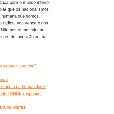
ança para o mundo inteiro,
ixar que os nacionalismos
ia humana que somos.
 radical nos vença e nos
s. Não posso me colocar
tentes de invenção acima
am tomar a vacina”
ovid
atrimônio da humanidade”
d-19 e CNBB responde:
ara os pobres