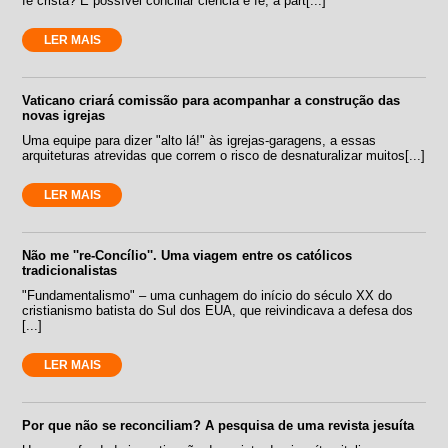
fé cristã? É possível conciliar ciência e fé, a part[...]
LER MAIS
Vaticano criará comissão para acompanhar a construção das
novas igrejas
Uma equipe para dizer "alto lá!" às igrejas-garagens, a essas
arquiteturas atrevidas que correm o risco de desnaturalizar muitos[...]
LER MAIS
Não me ''re-Concílio''. Uma viagem entre os católicos
tradicionalistas
"Fundamentalismo" – uma cunhagem do início do século XX do
cristianismo batista do Sul dos EUA, que reivindicava a defesa dos
[...]
LER MAIS
Por que não se reconciliam? A pesquisa de uma revista jesuíta