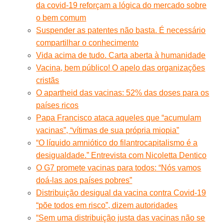
da covid-19 reforçam a lógica do mercado sobre
o bem comum
Suspender as patentes não basta. É necessário
compartilhar o conhecimento
Vida acima de tudo. Carta aberta à humanidade
Vacina, bem público! O apelo das organizações
cristãs
O apartheid das vacinas: 52% das doses para os
países ricos
Papa Francisco ataca aqueles que “acumulam
vacinas”, “vítimas de sua própria miopia”
“O líquido amniótico do filantrocapitalismo é a
desigualdade.” Entrevista com Nicoletta Dentico
O G7 promete vacinas para todos: “Nós vamos
doá-las aos países pobres”
Distribuição desigual da vacina contra Covid-19
“põe todos em risco”, dizem autoridades
“Sem uma distribuição justa das vacinas não se