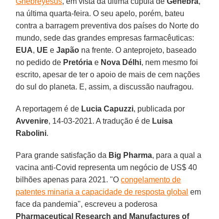
Ghebreyesus
, em vista da última cúpula de
Genebra
,
na última quarta-feira. O seu apelo, porém, bateu
contra a barragem preventiva dos países do Norte do
mundo, sede das grandes empresas farmacêuticas:
EUA
,
UE
e
Japão
na frente. O anteprojeto, baseado
no pedido de
Pretória
e
Nova Délhi
, nem mesmo foi
escrito, apesar de ter o apoio de mais de cem nações
do sul do planeta. E, assim, a discussão naufragou.
A reportagem é de
Lucia Capuzzi
, publicada por
Avvenire
, 14-03-2021. A tradução é de
Luisa
Rabolini
.
Para grande satisfação da
Big Pharma
, para a qual a
vacina anti-Covid representa um negócio de US$ 40
bilhões apenas para 2021. "O
congelamento de
patentes minaria a capacidade de resposta global
em
face da pandemia", escreveu a poderosa
Pharmaceutical Research and Manufactures of