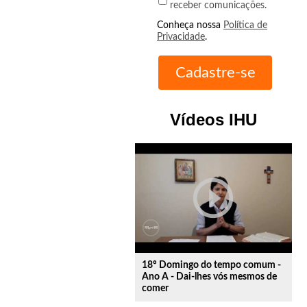
receber comunicações.
Conheça nossa
Política de
Privacidade
.
Vídeos IHU
play_circle_outline
18º Domingo do tempo comum -
Ano A - Dai-lhes vós mesmos de
comer