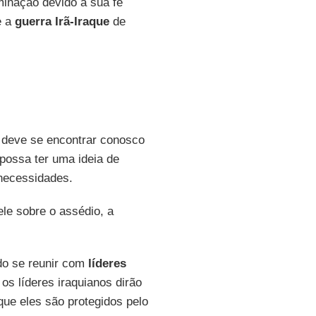
minação devido a sua fé
e a
guerra Irã-Iraque
de
 deve se encontrar conosco
 possa ter uma ideia de
necessidades.
ele sobre o assédio, a
do se reunir com
líderes
os líderes iraquianos dirão
que eles são protegidos pelo