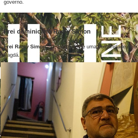
governo.
Frei dominicano Ramy Simon
Frei Ramy Simon
, 53, faz parte de uma comunidade de 
Bagdá.