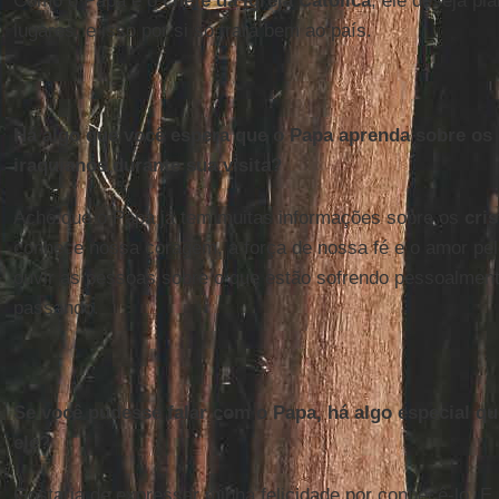
Como o Papa é o
chefe da Igreja Católica
, ele deseja pl
lugares, e isso por si só trará bem ao país.
Há algo que você espera que o Papa aprenda sobre os 
iraquianos durante sua visita?
Acho que o Papa já tem muitas informações sobre os
cri
conhece nossa coragem, a força de nossa fé e o amor pel
ouvir as pessoas sobre o que estão sofrendo pessoalment
passando.
Se você pudesse falar com o Papa, há algo especial qu
ele?
Gostaria de expressar minha felicidade por conhecê-lo. E