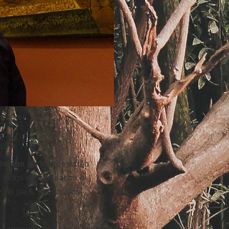
atib | NCR
istãos do Iraque
estão
 todos os iraquianos e
r no país, apesar dos