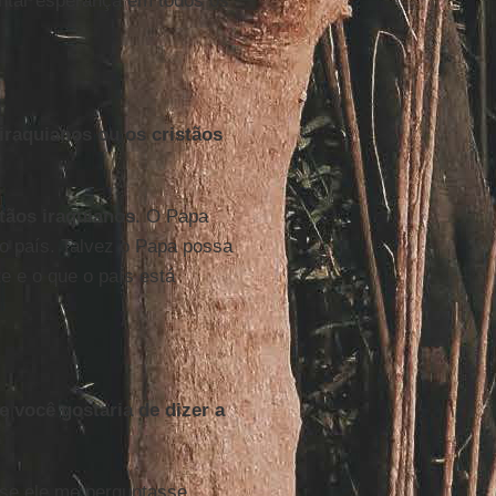
antar esperança em todos os
iraquianos ou os cristãos
stãos iraquianos
. O Papa
o país. Talvez o Papa possa
e e o que o país está
e você gostaria de dizer a
 se ele me perguntasse