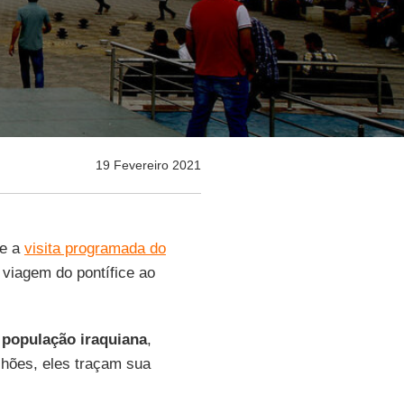
19 Fevereiro 2021
te a
visita programada do
a viagem do pontífice ao
a
população iraquiana
,
lhões, eles traçam sua