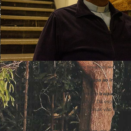
Frei dominicano Ramy Simon. Foto: Meethak Al-kh
O que significa para você a vinda do Papa ao Iraque?
É um evento enorme e importante porque o
Iraque
e os
cr
esperando por esta visita há muitos anos. Dá esperança a
especialmente aos cristãos de que as coisas vão melhora
grandes desafios que enfrentamos.