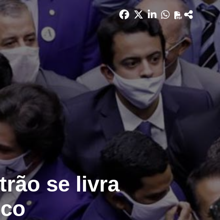
rão se livra
ico