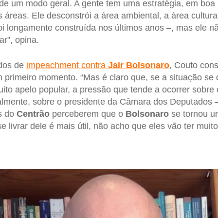
s de um modo geral. A gente tem uma estratégia, em boa 
 áreas. Ele desconstrói a área ambiental, a área cultura
oi longamente construída nos últimos anos –, mas ele n
ar”, opina.
idos de
impeachment contra
Jair Bolsonaro
, Couto con
primeiro momento. “Mas é claro que, se a situação se d
ito apelo popular, a pressão que tende a ocorrer sobre
ialmente, sobre o presidente da Câmara dos Deputados 
es do
Centrão
perceberem que o
Bolsonaro
se tornou u
livrar dele é mais útil, não acho que eles vão ter muito