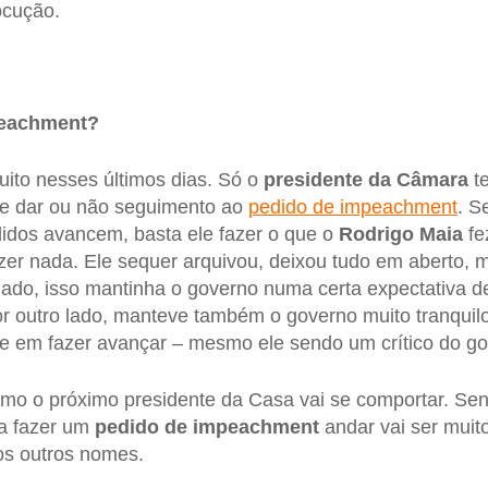
ocução.
peachment?
uito nesses últimos dias. Só o
presidente da Câmara
te
e dar ou não seguimento ao
pedido de impeachment
. S
idos avancem, basta ele fazer o que o
Rodrigo Maia
fez
zer nada. Ele sequer arquivou, deixou tudo em aberto,
ado, isso mantinha o governo numa certa expectativa de
r outro lado, manteve também o governo muito tranquil
nte em fazer avançar – mesmo ele sendo um crítico do g
omo o próximo presidente da Casa vai se comportar. Se
ra fazer um
pedido de impeachment
andar vai ser muit
os outros nomes.