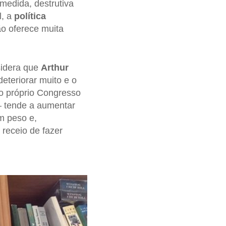
medida, destrutiva
l, a
política
ão oferece muita
sidera que
Arthur
eteriorar muito e o
 o próprio Congresso
– tende a aumentar
m peso e,
 receio de fazer