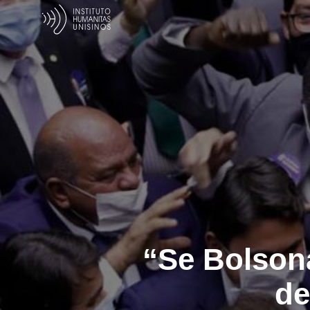
“Se Bolsona
de