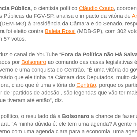
cia Pública
, o cientista político
Cláudio Couto
, coorde
s Públicas da FGV-SP, analisa o impacto da vitória de
Ar
(DEM-MG) à presidência da Câmara e do Senado, respe
ra
foi eleito contra
Baleia Rossi
(MDB-SP), com 302 voto
 57 votos.
oduz o canal de YouTube “
Fora da Política não Há Salv
iados por
Bolsonaro
ao comando das casas legislativas é
verno e uma conquista do Centrão. “É uma vitória do g
sário que ele tinha na Câmara dos Deputados, muito cl
gora, claro que é uma vitória do
Centrão
, porque os par
r de ‘partidos de adesão’, são legendas que vão ter mai
e tiveram até então”, diz.
 político, o resultado dá a
Bolsonaro
a chance de fazer
lara. “A minha dúvida é: ele tem uma agenda? A gente n
erno com uma agenda clara para a economia, uma agen