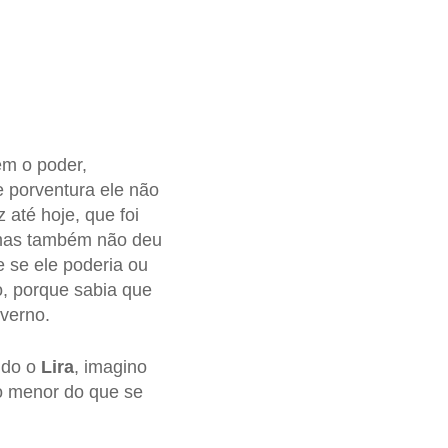
m o poder,
e porventura ele não
 até hoje, que foi
 mas também não deu
 se ele poderia ou
o, porque sabia que
overno.
ndo o
Lira
, imagino
o menor do que se