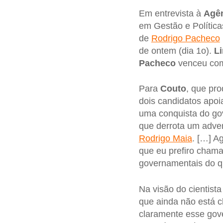
Em entrevista à
Agên
em Gestão e Política
de
Rodrigo Pacheco
de ontem (dia 1o).
Li
Pacheco
venceu com
Para
Couto
, que pr
dois candidatos apo
uma conquista do go
que derrota um adver
Rodrigo Maia
. […] A
que eu prefiro chama
governamentais do qu
Na visão do cientista
que ainda não está c
claramente esse gov