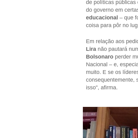
de políticas pública
do governo em certas
educacional
– que f
coisa para pôr no lug
Em relação aos ped
Lira
não pautará num 
Bolsonaro
perder mu
Nacional – e, espec
muito. E se os líder
consequentemente, se 
isso”, afirma.