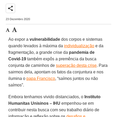
share
23 Dezembro 2020
Ao expor a
vulnerabilidade
dos corpos e sistemas
quando levados à máxima da
individualização
e da
fragmentação, a grande crise da
pandemia de
Covid-19
também expôs a premência da busca
conjunta de caminhos de
superação desta crise
. Para
sairmos dela, apontam os fatos da conjuntura e nos
ilumina o
papa Francisco
, “saímos juntos ou não
saímos”.
Embora tenhamos vivido distanciados, o
Instituto
Humanitas Unisinos – IHU
empenhou-se em
contribuir nesta busca com seu trabalho diário de
informação e reflexão sobre os
desafios e