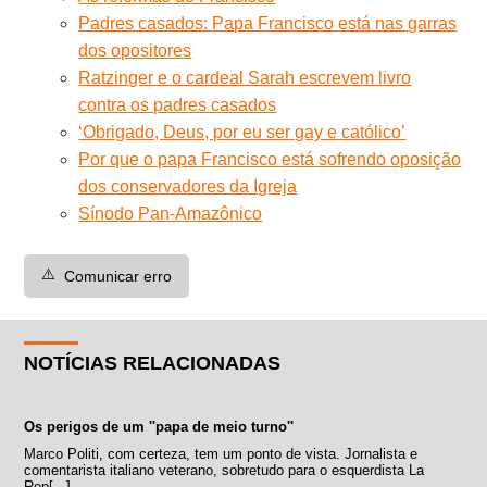
Padres casados: Papa Francisco está nas garras
dos opositores
Ratzinger e o cardeal Sarah escrevem livro
contra os padres casados
‘Obrigado, Deus, por eu ser gay e católico’
Por que o papa Francisco está sofrendo oposição
dos conservadores da Igreja
Sínodo Pan-Amazônico
⚠️
Comunicar erro
NOTÍCIAS RELACIONADAS
Os perigos de um ''papa de meio turno''
Marco Politi, com certeza, tem um ponto de vista. Jornalista e
comentarista italiano veterano, sobretudo para o esquerdista La
Rep[...]