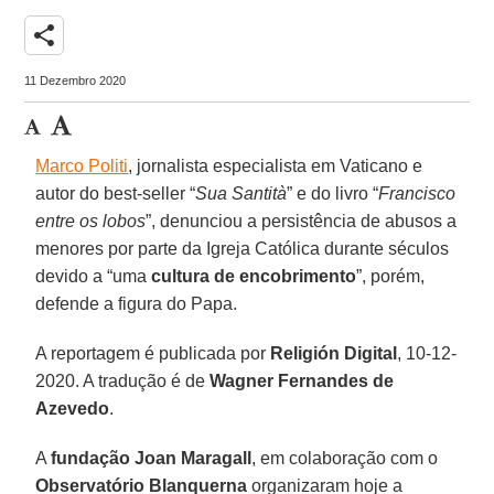
share
11 Dezembro 2020
Marco Politi
, jornalista especialista em Vaticano e
autor do best-seller “
Sua Santità
” e do livro “
Francisco
entre os lobos
”, denunciou a persistência de abusos a
menores por parte da Igreja Católica durante séculos
devido a “uma
cultura de encobrimento
”, porém,
defende a figura do Papa.
A reportagem é publicada por
Religión Digital
, 10-12-
2020. A tradução é de
Wagner Fernandes de
Azevedo
.
A
fundação Joan Maragall
, em colaboração com o
Observatório Blanquerna
organizaram hoje a