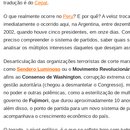
tradução é do
Cepat
.
O que realmente ocorre no
Peru
? E por quê? A veloz troc
imediatamente o ocorrido aqui, na Argentina, entre dezemb
2002, quando houve cinco presidentes, em onze dias. Como
preciso compreender o sistema de partidos, saber quais 
analisar os múltiplos interesses daqueles que desejam ass
Desarticulação das organizações terroristas de corte marx
como
Sendero
Luminoso
ou o
Movimento
Revolucionár
afins ao
Consenso
de Washington
, corrupção extrema 
gestão autoritária (chegou a desmantelar o Congresso), 
no poder e outras polêmicas, como a esterilização de mulh
governo de
Fujimori
, que durou aproximadamente 10 anos
além disso, o ponto de partida para um novo sistema de par
acompanhava o crescimento econômico do país.
O legado, a nível político, é o que se reflete hoje com tud