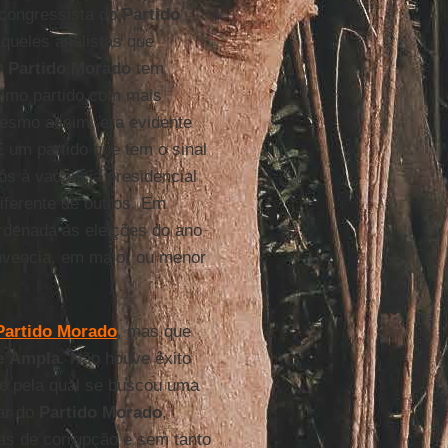
 congressista do
Partido
aqueles analistas que
O
Partido
Morado
tem
timo partido com mais
Mesmo assim, era evidente
 um partido que tem o sinal
ôs à vacância presidencial
diferente de outros. Em
rdenada às eleições do ano
nvencia, em maior ou menor
Partido
Morado
, mas que
e
Ampla
. Não houve êxito
ão pela qual se buscou uma
ar do
Partido Morado
,
usas de corrupção e sem tanto