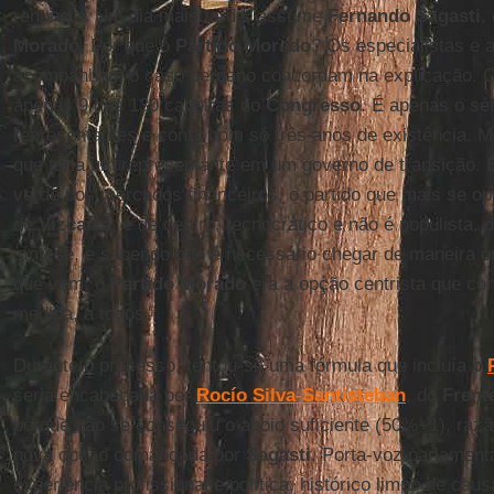
renuncia. Um dia mais tarde, assume
Fernando Sagasti
,
Morado
. Por que o
Partido
Morado
? Os especialistas e 
acompanham o caso peruano concordam na explicação. 
apenas 9 das 130 cadeiras no
Congresso
. É apenas o sé
representantes e conta com só três anos de existência. 
que teria um representante em um governo de transição. É
verde dos mercados financeiros, o partido que mais se op
de
Vizcarra
, é de centro, tecnocrático e não é populista, 
síntese, e sabendo que é necessário chegar de maneira o
que vem, o
Partido
Morado
era a opção centrista que co
medida, a todos.
Durante o processo, tentou-se uma fórmula que incluía o
seria encabeçada por
Rocío Silva
-
Santisteban
, do
Frent
porque não se conseguiu o apoio suficiente (50%+1), raz
nova opção comandada por
Sagasti
. Porta-voz parlament
experiência profissional e política, histórico limpo de ca