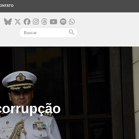
ONTATO
search
 corrupção