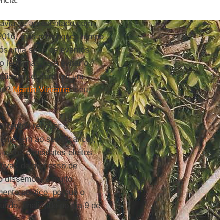
ncia.
 havia se apresentado com
m 2016, mas com pouco tempo
pós uma série de eventos
 legítimas para evitar o
moção de censura em um
ume?
Martín Vizcarra
, seu
, tentou renovar o
dente tem ao seu alcance),
 e dos candidatos eleitos
ativas de processo de
o dissemos, é muito
ento político, porque o
undo, finalizado no dia 9 de