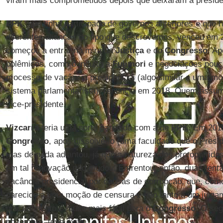
viram mais comprometidos depois que deixaram a presidê
PPK
, que tinha participado de governos anteriores e que
diferentes alianças do tipo que descrevemos, venceu e
começou a entrar na mira da
Justiça
e do
Congresso
. A
polêmicos, como o indulto a
Fujimori
e negociações pouco
processo de vacância presidencial (algo similar a uma 
sistema parlamentarista), renuncia em 2018. Quem ass
vice-presidente.
Vizcarra
teria uma sorte parecida com a de
PPK
. Em 2019
Congresso
, após dissolvê-lo (uma faculdade que o Presi
mas de nada adiantou, já que a natureza dos protopartidos
em tal renovação não mudou. Enfrentou, então, duas tent
vacância presidencial por causas de corrupção, que, com
parecido a uma moção de censura e não tanto a um julgam
procedimento é muito mais fácil para o
Congresso
. O seg
novembro, teve êxito.