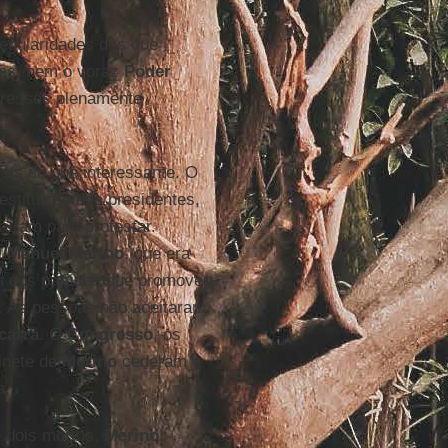
regularidades dos que
stes, nem o voraz
Poder
teresses plenamente
ais do que interessante. O
estituição dos presidentes,
aíram para protestar.
r
Manuel
Merino
, que era
m dos partidos que promoveu
. As pessoas não aceitaram,
carra
. O
Congresso
, os
inete de
Merino
cederam e
a.
e dois mortos,
Merino