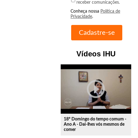
receber comunicações.
Conheça nossa
Política de
Privacidade
.
Vídeos IHU
play_circle_outline
18º Domingo do tempo comum -
Ano A - Dai-lhes vós mesmos de
comer