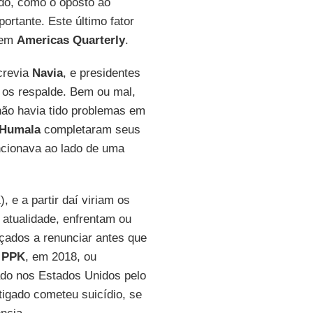
do, como o oposto ao
portante. Este último fator
o em
Americas
Quarterly
.
crevia
Navia
, e presidentes
 os respalde. Bem ou mal,
não havia tido problemas em
Humala
completaram seus
ncionava ao lado de uma
K
), e a partir daí viriam os
 atualidade, enfrentam ou
çados a renunciar antes que
e
PPK
, em 2018, ou
ado nos Estados Unidos pelo
tigado cometeu suicídio, se