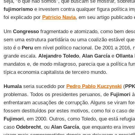
seja, “o que não somos”, que buscam se mostrar, sobretu
fujimorismo
e investem contra qualquer figura política im
foi explicado por
Patricio
Navia
, em seu artigo publicad
Um
Congresso
fragmentado e atomizado, como bem des
sem uma estrutura partidária ou uma coalizão estável que
isto é o
Peru
em nível político nacional. De 2001 a 2016, 
grande escala.
Alejandro Toledo
,
Alan
García
e
Ollanta
mandatos e, de modo milagroso, parecia que a política fu
típica economia capitalista de terceiro mundo.
Humala
seria sucedido por
Pedro Pablo
Kuczynski
(
PP
problemas. Todos os presidentes peruanos, de
Fujimori
à
enfrentaram acusações de corrupção. Alguns se viram for
fossem destituídos por estes motivos, como foi o caso d
Fujimori
, em 2000. Outros, como Toledo, que está refugi
caso
Odebrecht
, ou
Alan García
, que enquanto era inves