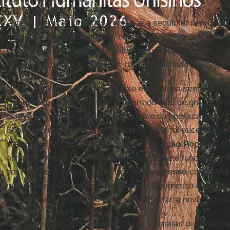
A mensagem, ao final das contas, é a seguinte: nem as ir
ocupam o
Poder
Executivo
, nem a falta de liderança de
Legislativo
, cooptado pela velha guarda política e por in
pessoais, colaboram para que haja estabilidade.
Nesse sentido, o ocorrido durante esta última semana é m
Congresso
, que parece ter encontrado algo de graça na d
esteve na mira de todos os analistas e das pessoas que s
Sobretudo dos que apoiam
Vizcarra
. Este foi sucedido po
presidente do
Congresso
e membro do
Ação
Popular
, u
o impeachment. Nem ele e nem seu gabinete funcionaram
por A ou por B, a jogada política do
Congresso
contra
Viz
membros do
Conselho
Executivo
do Congresso e do gab
perceberam que não era possível sustentar a nova fórmul
Cinco dias depois, com um saldo de centenas de feridos 