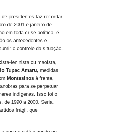
a de presidentes faz recordar
ro de 2001 e janeiro de
 em toda crise política, é
são os antecedentes e
umir o controle da situação.
ista-leninista ou maoísta,
io Tupac
Amaru
, medidas
com
Montesinos
à frente,
manobras para se perpetuar
eres indígenas. Isso foi o
, de 1990 a 2000. Seria,
tidos frágil, que
o o que se está vivendo no