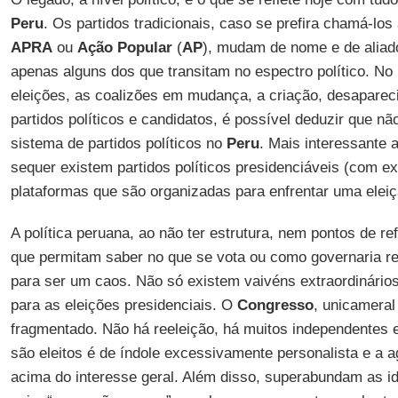
Peru
. Os partidos tradicionais, caso se prefira chamá-l
APRA
ou
Ação Popular
(
AP
), mudam de nome e de aliad
apenas alguns dos que transitam no espectro político. N
eleições, as coalizões em mudança, a criação, desapare
partidos políticos e candidatos, é possível deduzir que n
sistema de partidos políticos no
Peru
. Mais interessante 
sequer existem partidos políticos presidenciáveis (com e
plataformas que são organizadas para enfrentar uma eleiç
A política peruana, ao não ter estrutura, nem pontos de re
que permitam saber no que se vota ou como governaria r
para ser um caos. Não só existem vaivéns extraordinários
para as eleições presidenciais. O
Congresso
, unicameral
fragmentado. Não há reeleição, há muitos independentes 
são eleitos é de índole excessivamente personalista e a
acima do interesse geral. Além disso, superabundam as id