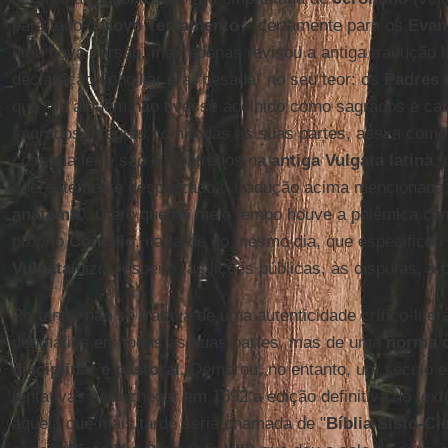
para todo o
Novo Testamento
– certamente para os
Evan
uma nova versão, mas apenas revisou a antiga tradução la
declaração conciliar era "pesada" no seu teor: os
Padres 
que "se alguém não tivesse acolhido como sagrados e ca
sagrados íntegros com todas as suas partes, assim com
costuma ler e são encontrados na
antiga Vulgata latina
, 
coerentemente desprezado a tradução acima mencionada,
anátema
”. Claro que no meio tempo houve a polêmica c
próprio
Concílio
, na tarde do mesmo dia, que especificou 
Vulgata
dizia respeito "às lições públicas, às disputas, à
Portanto, não se tratava de uma autenticidade crítico-liter
dogmática em todas as suas partes, mas de uma
norma d
disciplinar e pastoral
. Demorou, no entanto, um século e
tentativas para chegar em 1592 à edição definitiva do texto
aquela que mais tarde seria chamada de "
Bíblia Sisto-C