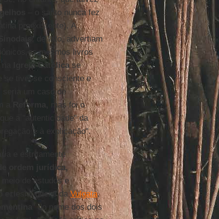
gelhos
– o santo nunca fez
tina preexistente). A
Sinodais
, de fato, advertiam
nônicos os mesmos livros
o na
Igreja Católica
se
e se tivesse consciente e
 seria um caso de
om a
Reforma,
mas foi o
que a "autenticidade" da
 pregação e à explicação".
ária e estritamente
e ordem jurídica,
 meio de estudos e
 eclesial oficial da
Vulgata
,
lementina
" do nome dos dois