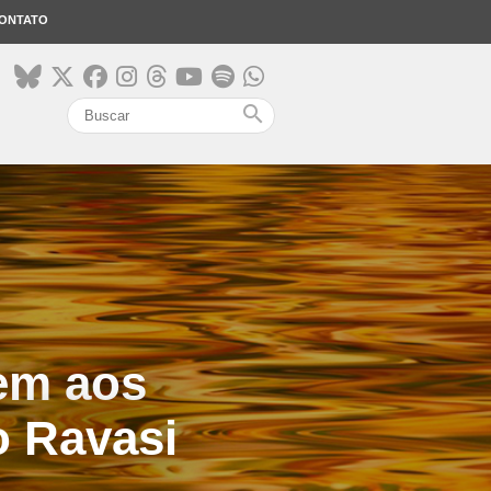
ONTATO
search
tem aos
o Ravasi