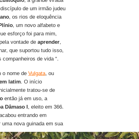
Eustóquio
, a grande virada
– discípulo de um irmão judeu
iano
, os rios de eloquência
Plínio
, um novo alfabeto e
Que esforço foi para mim,
 pela vontade de
aprender
,
ar, que suportou tudo isso,
companheiros de vida “.
m o nome de
Vulgata
, ou
 em latim
. O início
nicialmente tratou-se de
o
então já em uso, a
a Dâmaso I
, eleito em 366.
acabou entrando em
ar uma nova guinada em sua