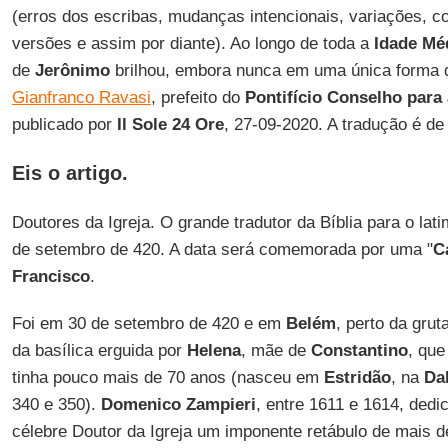
(erros dos escribas, mudanças intencionais, variações, 
versões e assim por diante). Ao longo de toda a
Idade Mé
de
Jerônimo
brilhou, embora nunca em uma única forma de
Gianfranco Ravasi
, prefeito do
Pontifício Conselho para 
publicado por
Il Sole 24 Ore
, 27-09-2020. A tradução é d
Eis o artigo.
Doutores da Igreja. O grande tradutor da Bíblia para o la
de setembro de 420. A data será comemorada por uma "
C
Francisco
.
Foi em 30 de setembro de 420 e em
Belém
, perto da gru
da basílica erguida por
Helena
, mãe de
Constantino
, qu
tinha pouco mais de 70 anos (nasceu em
Estridão
, na
Da
340 e 350).
Domenico Zampieri
, entre 1611 e 1614, dedi
célebre Doutor da Igreja um imponente retábulo de mais d