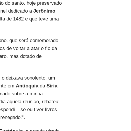
o do santo, hoje preservado
inel dedicado a
Jerônimo
lta de 1482 e que teve uma
tono, que será comemorado
os de voltar a atar o fio da
ero, mas dotado de
 o deixava sonolento, um
ente em
Antioquia
da
Síria
.
onado sobre a minha
ia aquela reunião, rebateu:
espondi – se eu tiver livros
renegado!”.