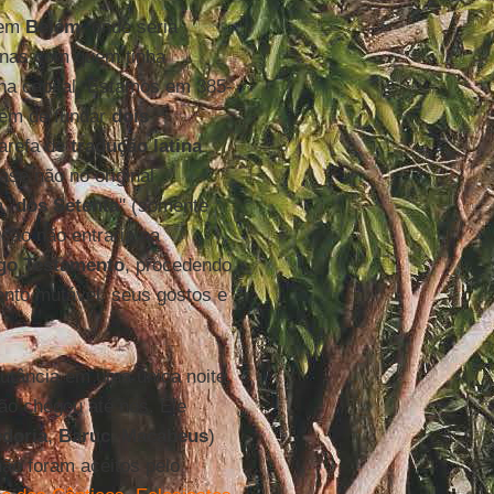
 em
Belém
, onde seria
anas com quem tinha
na capital. Estamos em 385-
lém de fundar
dois
tarefa de
tradução latina
ase não no original
 "
dos Setenta
" (somente
ução não entraria na
go Testamento
, procedendo
nto mutável, seus gostos e
utância em uma única noite,
ão chegou até nós. Ele
doria
,
Baruc
,
Macabeus
)
não foram aceitos pelo