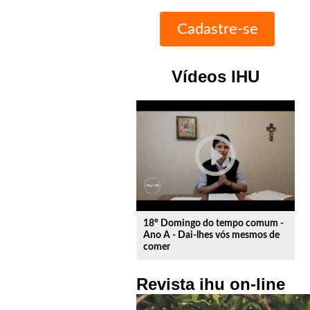
Vídeos IHU
play_circle_outline
18º Domingo do tempo comum -
Ano A - Dai-lhes vós mesmos de
comer
Revista ihu on-line