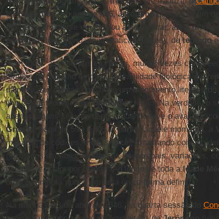
Cânon judaico
. Em apenas três dias ele traduziu o
Cânti
e
Provérbios
. No ano de 406,
Jerônimo
chegou ao fim de
momento em diante ele passou a se dedicar, até à morte, 
exegeta
(aliás, atividade já praticada antes), de
teólogo
e
Com todas as reservas e críticas, muitas vezes compree
tempos de trabalho e nossa sensibilidade filológica difere
dálmata não apenas constituiu um monumento literário do 
linguagem teológica do
Ocidente
cristão. Na verdade, o 
apenas alguns séculos depois, quando teve o aval prátic
Grande
, papa de 590 a 605. A partir daquele momento, a
milhares de códices, muitas vezes arrastando consigo detr
(erros dos escribas, mudanças intencionais, variações, 
versões e assim por diante). Ao longo de toda a
Idade Mé
brilhou, embora nunca em uma única forma definida.
Na manhã de 8 de abril de 1546, na quarta sessão do
Conc
ocorreu a "canonização" da empreitada de
Jerônimo
(veja