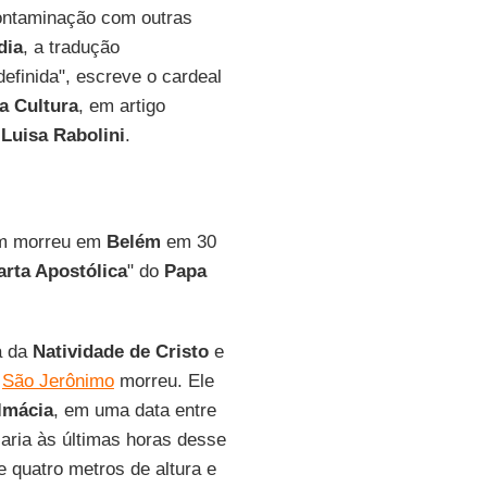
contaminação com outras
dia
, a tradução
finida", escreve o cardeal
a Cultura
, em artigo
e
Luisa Rabolini
.
tim morreu em
Belém
em 30
arta Apostólica
" do
Papa
ta da
Natividade de Cristo
e
e
São Jerônimo
morreu. Ele
lmácia
, em uma data entre
caria às últimas horas desse
e quatro metros de altura e