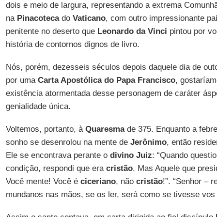
dois e meio de largura, representando a extrema Comunhã
na
Pinacoteca
do
Vaticano
, com outro impressionante pa
penitente no deserto que
Leonardo da Vinci
pintou por vo
história de contornos dignos de livro.
Nós, porém, dezesseis séculos depois daquele dia de ou
por uma
Carta Apostólica do Papa Francisco
, gostaríam
existência atormentada desse personagem de caráter ásp
genialidade única.
Voltemos, portanto, à
Quaresma
de 375. Enquanto a febre
sonho se desenrolou na mente de
Jerônimo
, então resid
Ele se encontrava perante o
divino Juiz
: “Quando questi
condição, respondi que era
cristão
. Mas Aquele que presid
Você mente! Você é
ciceriano
, não
cristão
!”. “Senhor – r
mundanos nas mãos, se os ler, será como se tivesse vos 