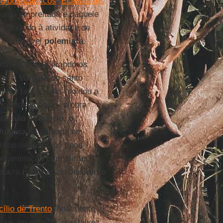
co dos Cânticos
,
Eclesiastes
 sua empreitada e daquele
sobretudo à atividade de
 incansável
polemista
.
nsíveis considerando os
nte, a
Vulgata
do santo
latim tardio, mas moldou a
sucesso alcançou a obra
o de
são Gregório, o
Vulgata
foi copiada em
itos de todos os tipos
contaminação com outras
dia
, a tradução de
Jerônimo
ílio de Trento
, finalmente
-se, no entanto, que talvez