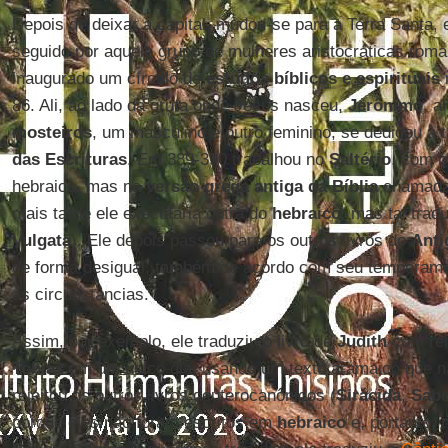
Depois de deixar a capital, mudou-se para a Terra Santa,
seguido por aquele grupo de mulheres aristocráticas rom
inaugurado um círculo de
estudos bíblicos e espirituais
86. Ali, ao lado da gruta onde Jesus nasceu,
Jerônimo
, a
mosteiros
, um masculino e outro feminino, se dedicou à 
das Escrituras
. Em 389-390 trabalhou no
Saltério
, com b
hebraico, mas na
versão grega antiga da Bíblia
chamada
mais tarde ele executaria outra do
hebraico
, mas tal trad
Vulgata
). Ele depois passou para os outros livros do
Anti
de forma desigual, também de acordo com seu temperame
as circunstâncias.
Assim, por exemplo, ele traduziu o livro de
Judith
com rel
Tobias
em um único dia, usando um texto aramaico que n
rejeitou os outros livros deuterocanônicos (
Sirácida
,
Sabe
porque eles não foram escritos em
hebraico
e, portanto, 