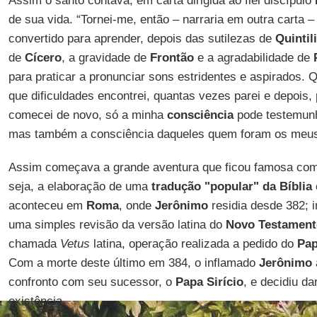
Assim o santo contava, em carta dirigida ao fiel discípulo
de sua vida. “Tornei-me, então – narraria em outra carta 
convertido para aprender, depois das sutilezas de
Quintil
de
Cícero
, a gravidade de
Frontão
e a agradabilidade de
para praticar a pronunciar sons estridentes e aspirados. 
que dificuldades encontrei, quantas vezes parei e depois,
comecei de novo, só a minha
consciência
pode testemunh
mas também a consciência daqueles quem foram os meus 
Assim começava a grande aventura que ficou famosa co
seja, a elaboração de uma
tradução "popular" da Bíblia
aconteceu em
Roma
, onde
Jerônimo
residia desde 382; i
uma simples revisão da versão latina do
Novo Testament
chamada
Vetus
latina, operação realizada a pedido do
Pap
Com a morte deste último em 384, o inflamado
Jerônimo
confronto com seu sucessor, o
Papa Sirício
, e decidiu d
existência.