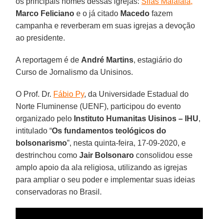
os principais nomes dessas igrejas:
Silas Malafaia,
Marco Feliciano
e o já citado
Macedo
fazem
campanha e reverberam em suas igrejas a devoção
ao presidente.
A reportagem é de
André Martins
, estagiário do
Curso de Jornalismo da Unisinos.
O Prof. Dr.
Fábio Py
, da Universidade Estadual do
Norte Fluminense (UENF), participou do evento
organizado pelo
Instituto Humanitas Uisinos – IHU
,
intitulado “
Os fundamentos teológicos do
bolsonarismo
”, nesta quinta-feira, 17-09-2020, e
destrinchou como
Jair Bolsonaro
consolidou esse
amplo apoio da ala religiosa, utilizando as igrejas
para ampliar o seu poder e implementar suas ideias
conservadoras no Brasil.