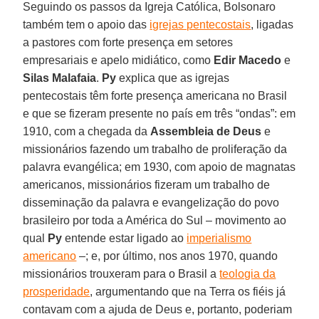
Seguindo os passos da Igreja Católica, Bolsonaro
também tem o apoio das
igrejas pentecostais
, ligadas
a pastores com forte presença em setores
empresariais e apelo midiático, como
Edir Macedo
e
Silas Malafaia
.
Py
explica que as igrejas
pentecostais têm forte presença americana no Brasil
e que se fizeram presente no país em três “ondas”: em
1910, com a chegada da
Assembleia de Deus
e
missionários fazendo um trabalho de proliferação da
palavra evangélica; em 1930, com apoio de magnatas
americanos, missionários fizeram um trabalho de
disseminação da palavra e evangelização do povo
brasileiro por toda a América do Sul – movimento ao
qual
Py
entende estar ligado ao
imperialismo
americano
–; e, por último, nos anos 1970, quando
missionários trouxeram para o Brasil a
teologia da
prosperidade
, argumentando que na Terra os fiéis já
contavam com a ajuda de Deus e, portanto, poderiam