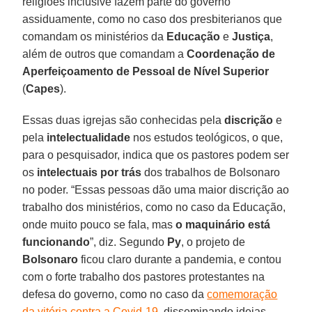
religiões inclusive fazem parte do governo
assiduamente, como no caso dos presbiterianos que
comandam os ministérios da
Educação
e
Justiça
,
além de outros que comandam a
Coordenação de
Aperfeiçoamento de Pessoal
de Nível Superior
(
Capes
).
Essas duas igrejas são conhecidas pela
discrição
e
pela
intelectualidade
nos estudos teológicos, o que,
para o pesquisador, indica que os pastores podem ser
os
intelectuais por trás
dos trabalhos de Bolsonaro
no poder. “Essas pessoas dão uma maior discrição ao
trabalho dos ministérios, como no caso da Educação,
onde muito pouco se fala, mas
o maquinário está
funcionando
”, diz. Segundo
Py
, o projeto de
Bolsonaro
ficou claro durante a pandemia, e contou
com o forte trabalho dos pastores protestantes na
defesa do governo, como no caso da
comemoração
da vitória contra a Covid-19
, disseminando ideias