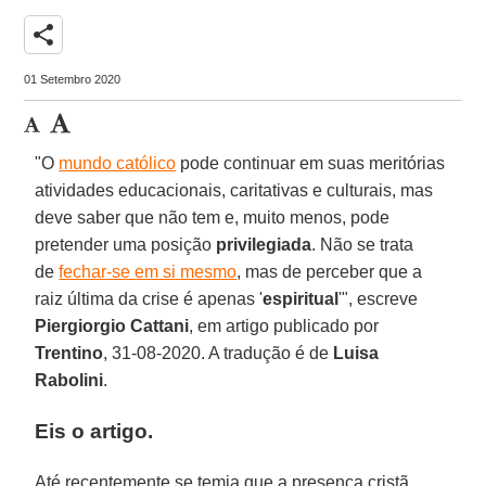
share
01 Setembro 2020
"O
mundo católico
pode continuar em suas meritórias
atividades educacionais, caritativas e culturais, mas
deve saber que não tem e, muito menos, pode
pretender uma posição
privilegiada
. Não se trata
de
fechar-se em si mesmo
, mas de perceber que a
raiz última da crise é apenas '
espiritual
'", escreve
Piergiorgio Cattani
, em artigo publicado por
Trentino
, 31-08-2020. A tradução é de
Luisa
Rabolini
.
Eis o artigo.
Até recentemente se temia que a presença cristã,