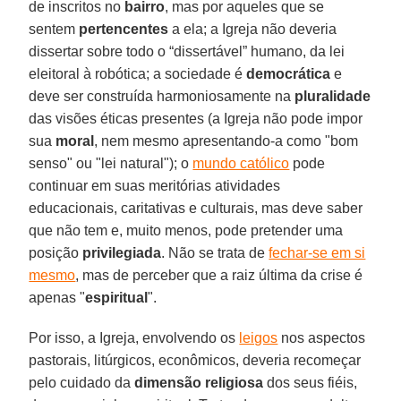
de inscritos no
bairro
, mas por aqueles que se
sentem
pertencentes
a ela; a Igreja não deveria
dissertar sobre todo o “dissertável” humano, da lei
eleitoral à robótica; a sociedade é
democrática
e
deve ser construída harmoniosamente na
pluralidade
das visões éticas presentes (a Igreja não pode impor
sua
moral
, nem mesmo apresentando-a como "bom
senso" ou "lei natural"); o
mundo católico
pode
continuar em suas meritórias atividades
educacionais, caritativas e culturais, mas deve saber
que não tem e, muito menos, pode pretender uma
posição
privilegiada
. Não se trata de
fechar-se em si
mesmo
, mas de perceber que a raiz última da crise é
apenas "
espiritual
".
Por isso, a Igreja, envolvendo os
leigos
nos aspectos
pastorais, litúrgicos, econômicos, deveria recomeçar
pelo cuidado da
dimensão religiosa
dos seus fiéis,