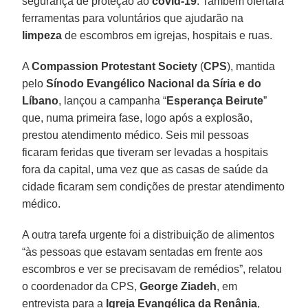
segurança de proteção ao
covid-19
. Também ofertará
ferramentas para voluntários que ajudarão na
limpeza
de escombros em igrejas, hospitais e ruas.
A
Compassion Protestant Society
(
CPS
), mantida
pelo
Sínodo Evangélico Nacional da Síria e do
Líbano
, lançou a campanha “
Esperança Beirute
”
que, numa primeira fase, logo após a explosão,
prestou atendimento médico. Seis mil pessoas
ficaram feridas que tiveram ser levadas a hospitais
fora da capital, uma vez que as casas de saúde da
cidade ficaram sem condições de prestar atendimento
médico.
A outra tarefa urgente foi a distribuição de alimentos
“às pessoas que estavam sentadas em frente aos
escombros e ver se precisavam de remédios”, relatou
o coordenador da CPS,
George Ziadeh
, em
entrevista para a
Igreja Evangélica da Renânia
,