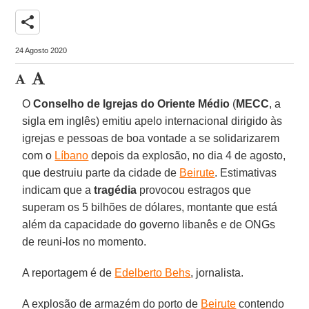
share
24 Agosto 2020
O
Conselho de Igrejas do Oriente Médio
(
MECC
, a
sigla em inglês) emitiu apelo internacional dirigido às
igrejas e pessoas de boa vontade a se solidarizarem
com o
Líbano
depois da explosão, no dia 4 de agosto,
que destruiu parte da cidade de
Beirute
. Estimativas
indicam que a
tragédia
provocou estragos que
superam os 5 bilhões de dólares, montante que está
além da capacidade do governo libanês e de ONGs
de reuni-los no momento.
A reportagem é de
Edelberto Behs
, jornalista.
A explosão de armazém do porto de
Beirute
contendo