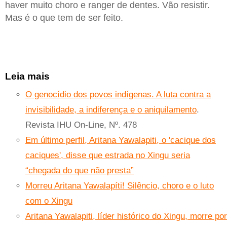
haver muito choro e ranger de dentes. Vão resistir.
Mas é o que tem de ser feito.
Leia mais
O genocídio dos povos indígenas. A luta contra a
invisibilidade, a indiferença e o aniquilamento
.
Revista IHU On-Line, Nº. 478
Em último perfil, Aritana Yawalapiti, o 'cacique dos
caciques', disse que estrada no Xingu seria
“chegada do que não presta”
Morreu Aritana Yawalapíti! Silêncio, choro e o luto
com o Xingu
Aritana Yawalapiti, líder histórico do Xingu, morre por