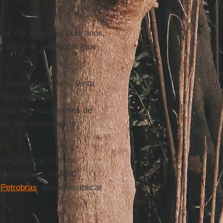
ter nos próximos dois anos,
 plano de resiliência (que
 voluntariamente –, tenta
todas as áreas
ssoas de seus regimes de
as têm adicionais, e
em negociação com os
As montadoras no
ABC
a
Petrobras
, tentaram aplicar