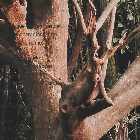
o se desfez da
BR
finarias que querem vender,
sultados operacionais no
ustamente o refino.
ima ao do mercado
formado pelas cotações
res) e por conta das
saindo da pandemia. Cerca de
a a
China
.
ego no sistema?
izados
, e os próprios
(
PDVs
), que estão sendo
írem agora com a ameaça de