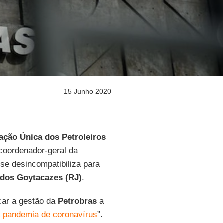
15 Junho 2020
ração Única dos Petroleiros
coordenador-geral da
 se desincompatibiliza para
dos Goytacazes (RJ)
.
ocar a gestão da
Petrobras
a
à
pandemia de coronavírus
”.