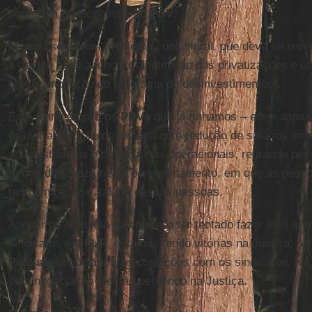
perderem os incentivos do
PDV
.
Mesmo sendo um problema conjuntural, que deve se rever
a gestão atual anuncia manutenção das privatizações e um
prevê ampliação do programa de desinvestimentos).
Este plano amplia os
PDVs
que já tínhamos – entre aspas,
aplicar a redução de jornada com redução de salários em 
administrativas e também nas operacionais, retirando pe
turnos de revezamento ou confinamento, em que as pesso
também reduz o salário dessas pessoas.
Apesar de a gestão da empresa ter tentado fazer isso s
sindicatos e a
FUP
, estamos tendo vitórias na Justiça. 
Paulista
negociaram as condições com os sindicatos. N
sem negociação e estão perdendo na Justiça.