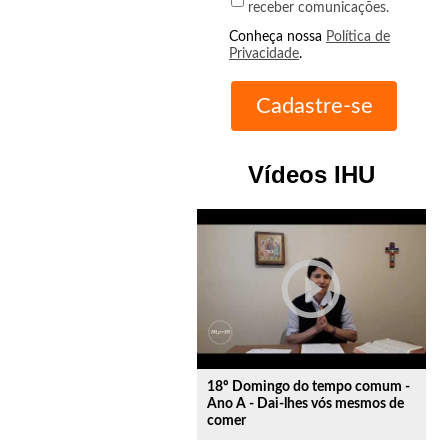
receber comunicações.
Conheça nossa
Política de
Privacidade
.
Vídeos IHU
play_circle_outline
18º Domingo do tempo comum -
Ano A - Dai-lhes vós mesmos de
comer