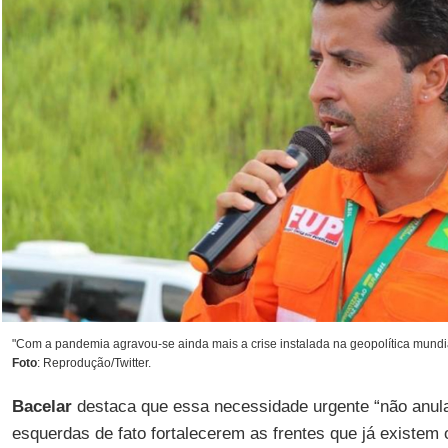
"Com a pandemia agravou-se ainda mais a crise instalada na geopolítica mundial
Foto
: Reprodução/Twitter.
Bacelar
destaca que essa necessidade urgente “não anul
esquerdas de fato fortalecerem as frentes que já existem o