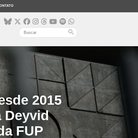
ONTATO
search
esde 2015
a Deyvid
 da FUP