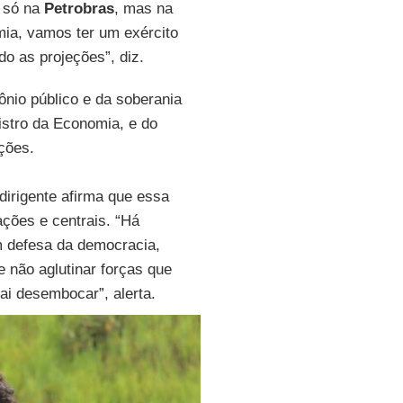
o só na
Petrobras
, mas na
mia, vamos ter um exército
o as projeções”, diz.
ônio público e da soberania
istro da Economia, e do
ções.
dirigente afirma que essa
ções e centrais. “Há
m defesa da democracia,
 não aglutinar forças que
ai desembocar”, alerta.