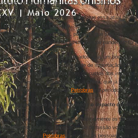
o mercado brasileiro, recuou 9%, para US$ 25,57).
Isso atinge a
Petrobras
, lembrando que essa atual gestã
Distribuidora
e da
Liquigás
. Se já tivesse vendido as re
o problema seria ainda maior, porque o que segurou os re
primeiro trimestre, pegando só um mês de pandemia, foi j
Isso por conta dos preços praticados aqui, um pouco ac
internacional, um preço de paridade de importação (
PPI
, 
internacionais dos produtos mais os custos dos importado
exportações, principalmente para a
China
, que já vinha 
70% do que foi exportado da
Petrobras
no período foi par
E nesse processo já se pode medir o impacto do empr
Na questão do emprego, atinge principalmente os
terceir
petroleiros, porque os programas de demissão voluntária 
intensificados. A
Petrobras
pressiona as pessoas para sa