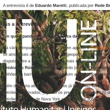
A entrevista é de
Eduardo
Maretti
, publicada por
Rede Br
2020.
Eis a entrevista
.
Em que a pandemia afeta a política da Petrobras?
Há vários impactos, que não atingem apenas a
Petrobras
se ainda mais a crise instalada na geopolítica mundial do
disputa entre a
Opep
e a
Rússia
, mais especificamente
A
Unidos
e a
Rússia
. Apesar do acordo (em abril) que red
milhões de barris por dia, ainda assim a produção continuo
Além da oferta alta, com os preços já baixando, teve uma
petróleo e derivados, jogando os preços no chão (em 20 de 
petróleo na bolsa de Nova York caiu incríveis 306% e foi
negativos. No mesmo dia, o preço do barril Brent, na bols