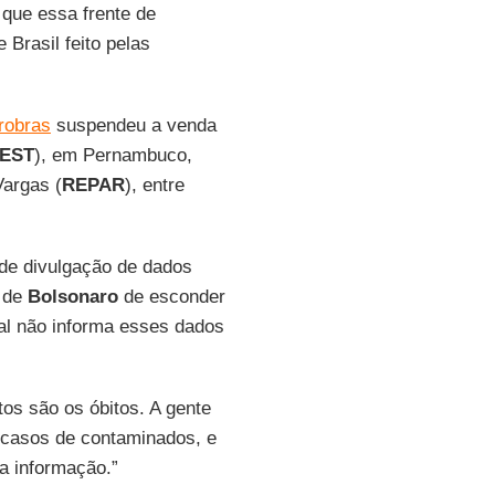
 que essa frente de
Brasil feito pelas
robras
suspendeu a venda
EST
), em Pernambuco,
Vargas (
REPAR
), entre
 de divulgação de dados
a de
Bolsonaro
de esconder
tal não informa esses dados
os são os óbitos. A gente
l casos de contaminados, e
a informação.”