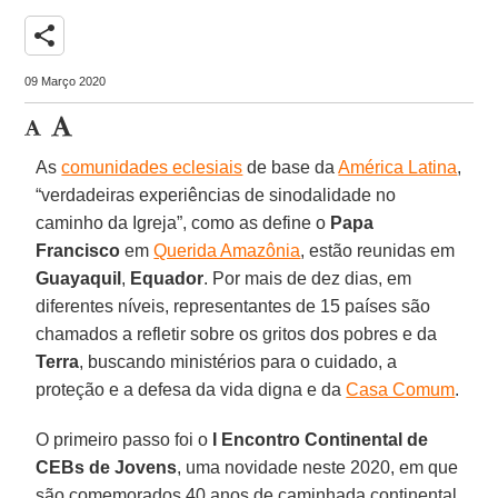
share
09 Março 2020
As
comunidades eclesiais
de base da
América Latina
,
“verdadeiras experiências de sinodalidade no
caminho da Igreja”, como as define o
Papa
Francisco
em
Querida Amazônia
, estão reunidas em
Guayaquil
,
Equador
. Por mais de dez dias, em
diferentes níveis, representantes de 15 países são
chamados a refletir sobre os gritos dos pobres e da
Terra
, buscando ministérios para o cuidado, a
proteção e a defesa da vida digna e da
Casa Comum
.
O primeiro passo foi o
I Encontro Continental de
CEBs de Jovens
, uma novidade neste 2020, em que
são comemorados 40 anos de caminhada continental.