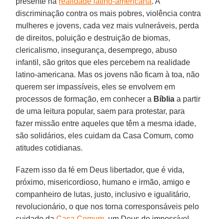
presente na
realidade latino-americana
. A
discriminação contra os mais pobres, violência contra
mulheres e jovens, cada vez mais vulneráveis, perda
de direitos, poluição e destruição de biomas,
clericalismo, insegurança, desemprego, abuso
infantil, são gritos que eles percebem na realidade
latino-americana. Mas os jovens não ficam à toa, não
querem ser impassíveis, eles se envolvem em
processos de formação, em conhecer a
Bíblia
a partir
de uma leitura popular, saem para protestar, para
fazer missão entre aqueles que têm a mesma idade,
são solidários, eles cuidam da Casa Comum, como
atitudes cotidianas.
Fazem isso da fé em Deus libertador, que é vida,
próximo, misericordioso, humano e irmão, amigo e
companheiro de lutas, justo, inclusivo e igualitário,
revolucionário, o que nos torna corresponsáveis pelo
cuidado da
Casa Comum
, um Deus do impossível,