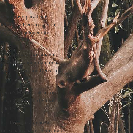
 é precioso para Deus",
obedecer a Deus ou a seu
ra eles te julguem, te
uma esposa assassinada
rio. Embora um irmão tenha
ria: "Eu não sou Deus", ela
ente? Ele se infiltra em
Você é uma
irmã
forte, mas
o de Deus."
e de Jesus, elas não se
ia
os batiza com Jesus nas