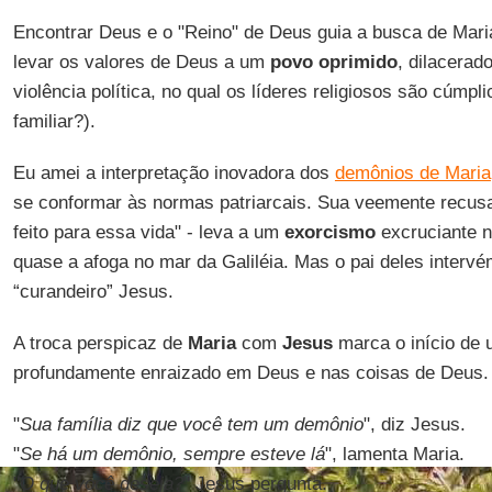
Encontrar Deus e o "Reino" de Deus guia a busca de Mari
levar os valores de Deus a um
povo oprimido
, dilacerad
violência política, no qual os líderes religiosos são cúmpl
familiar?).
Eu amei a interpretação inovadora dos
demônios de Maria
se conformar às normas patriarcais. Sua veemente recusa 
feito para essa vida" - leva a um
exorcismo
excruciante 
quase a afoga no mar da Galiléia. Mas o pai deles intervém
“curandeiro” Jesus.
A troca perspicaz de
Maria
com
Jesus
marca o início de 
profundamente enraizado em Deus e nas coisas de Deus.
"
Sua família diz que você tem um demônio
", diz Jesus.
"
Se há um demônio, sempre esteve lá
", lamenta Maria.
"
O que você deseja?
" Jesus pergunta.