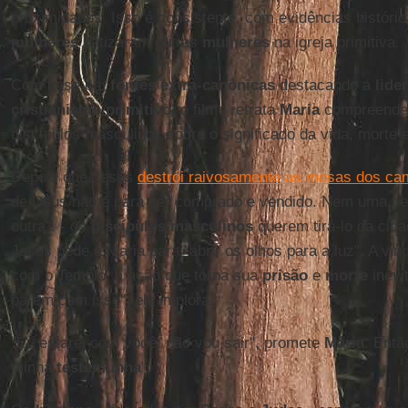
proximidades. Isso é consistente, com evidências histórica
mulheres
batizaram outras
mulheres
na igreja primitiva.
Com base em
fontes extra-canônicas
destacando a
lide
cristianismo primitivo
, o filme retrata
Maria
compreenden
discípulos masculinos sobre o significado da vida, morte 
Depois que Jesus
destrói raivosamente as mesas dos ca
de Deus não é para ser comprado e vendido. Nem uma pe
outra". - os
discípulos masculinos
querem tirá-lo da cid
Jesus pede a Maria para "abrir os olhos para a luz". A vi
com o Templo, a ação que torna sua
prisão
e
morte
inevi
parem com isso", ele implora.
"Eu estarei com você, não vou sair", promete
Maria
. Entã
minha
testemunha
".