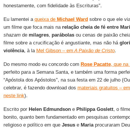
honestamente, com fidelidade às Escrituras”.
Eu lamentei a
queixa de
Michael Ward
sobre o que ele via
um filme que foca mais na
relação cheia de fé entre Mar
shazam
de
milagres
,
parábolas
ou cenas de paixão cheia
filme sobre a crucificação é angustiante, mas não há
glor
violência
, à la
Mel Gibson – em
A Paixão de Cristo
.
Do mesmo modo eu concordo com
Rose Pacatte
, que na
perfeito para a Semana Santa, e também uma forma perfei
“Apóstola dos Apóstolos”, na sua festa em 22 de julho (O
celebrar, é fazendo download dos
materiais gratuitos – e
neste link
).
Escrito por
Helen Edmundson
e
Philippa Goslett
, o fil
bonito, quanto bem fundamentado em pesquisas contempo
religioso e político em que
Jesus
e
Maria
procuraram Deus