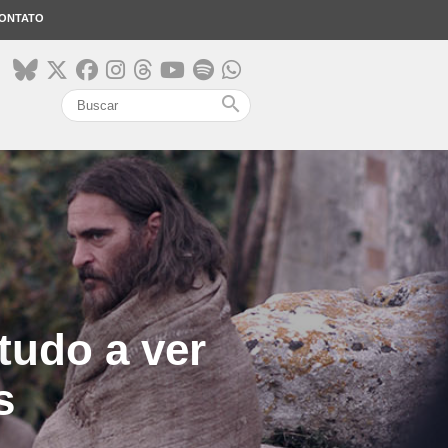
ONTATO
search
tudo a ver
s