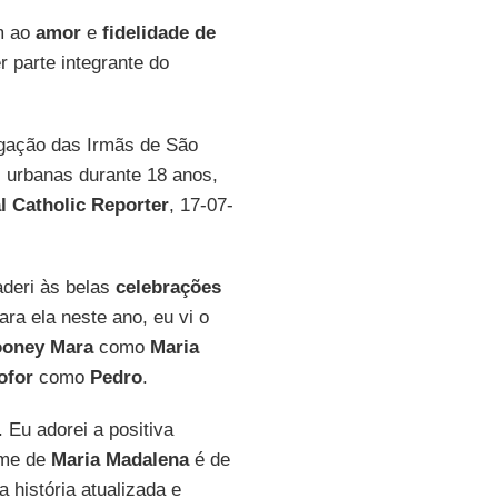
m ao
amor
e
fidelidade de
 parte integrante do
egação das Irmãs de São
s urbanas durante 18 anos,
l Catholic Reporter
, 17-07-
aderi às belas
celebrações
ara ela neste ano, eu vi o
oney Mara
como
Maria
ofor
como
Pedro
.
. Eu adorei a positiva
ilme de
Maria Madalena
é de
 história atualizada e