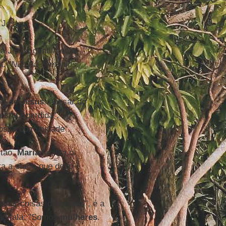
 Jesus.
ica Jesus gentilmente.
. "
Não há demônios
o de Jesus
, apesar do
estará perdida".
nossa comunidade".
stão,
Maria
facilita o
ta a ela "o que devo
nar coisas diferentes", é a
ão fala: "Somos
mulheres
.