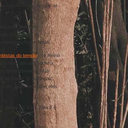
s significativas, de que as
rança de Maria
no
do melhor que os
e ressurreição de Jesus.
mbistas do templo
- "o Reino
dra será deixada sobre a
ade imediatamente. Mas
nda do Reino "já começou",
táveis. "Não deixe que eles
o,
Jesus
diz à ela: "Você é