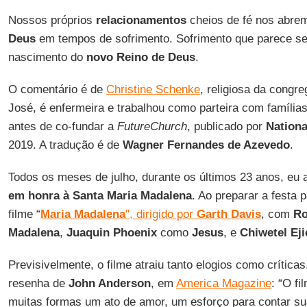
Nossos próprios
relacionamentos
cheios de fé nos abre
Deus
em tempos de sofrimento. Sofrimento que parece ser
nascimento do
novo Reino de Deus
.
O comentário é de
Christine Schenke
, religiosa da congr
José, é enfermeira e trabalhou como parteira com família
antes de co-fundar a
FutureChurch
, publicado por
Nationa
2019. A tradução é de
Wagner Fernandes de Azevedo
.
Todos os meses de julho, durante os últimos 23 anos, eu 
em honra à Santa Maria Madalena
. Ao preparar a festa p
filme “
Maria Madalena
", dirigido por
Garth Davis
, com
Ro
Madalena
,
Juaquin Phoenix
como
Jesus
, e
Chiwetel Eji
Previsivelmente, o filme atraiu tanto elogios como críticas
resenha de
John Anderson
, em
America Magazine
: “O f
muitas formas um ato de amor, um esforço para contar sua