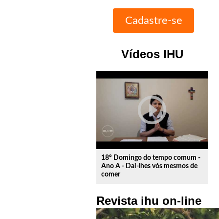
Vídeos IHU
play_circle_outline
18º Domingo do tempo comum -
Ano A - Dai-lhes vós mesmos de
comer
Revista ihu on-line