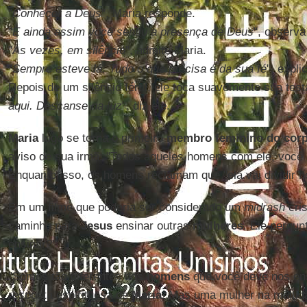
"
Conhecer a Deus
", Maria responde.
"
E ainda assim você sentiu a presença de Deus
", observa
"
Às vezes, em silêncio
", admite Maria.
"
Sempre esteve lá. Tudo o que precisa é da sua fé
", expl
Depois de um silêncio fértil, ele toca suavemente sua testa
aqui. Descanse na luz
", diz ele.
Maria
logo se torna o primeiro
membro feminino do corp
aviso de sua irmã: "Todos aqueles homens com ele, você 
Enquanto isso, os homens reclamam que "ela vai dividir 
Em um filme que poderia ser considerado um
midrash
cri
caminho para
Jesus
ensinar outras
mulheres
. Ele pergun
ensinar?"
"Somos tão diferentes dos
homens
que você deve nos ensi
resposta espirituosa de
Maria
. Mas uma mulher na multid