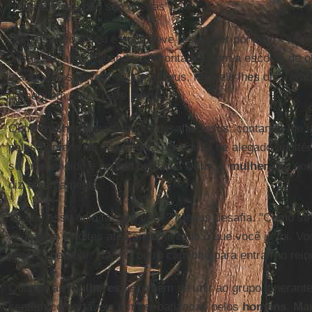
Nossas vidas não são nossas".
"Seu espírito é seu e você deve responder por isso - você
Jesus diz a ela. Quando confrontados com a escolha de 
marido, eles devem seguir a Deus, mas ele lhes diz: "embo
perseguem, você deve perdoar".
Outra
mulher
ousadamente desafia Jesus, contando-lhe 
pelos homens de sua família por causa de alegado adulté
se arrependido e pedido perdão a Deus, a
mulher
não pode
diz amargamente.
"O que esse ódio faz por você?" Jesus desafia. "Como se s
seus dias e noites até consumir tudo o que você já foi. 
precisa perdoar. Não há outro caminho para entrar no rein
Quando as
mulheres
escolhem se unir ao grupo itinerant
sentem confortáveis em ser batizadas pelos
homens
.
Mar