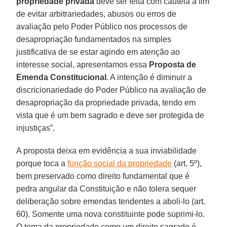
propriedade privada
deve ser feita com cautela a fim
de evitar arbitrariedades, abusos ou erros de
avaliação pelo Poder Público nos processos de
desapropriação fundamentados na simples
justificativa de se estar agindo em atenção ao
interesse social, apresentamos essa
Proposta de
Emenda Constitucional
. A intenção é diminuir a
discricionariedade do Poder Público na avaliação de
desapropriação da propriedade privada, tendo em
vista que é um bem sagrado e deve ser protegida de
injustiças”.
A proposta deixa em evidência a sua inviabilidade
porque toca a
função social da propriedade
(art. 5º),
bem preservado como direito fundamental que é
pedra angular da Constituição e não tolera sequer
deliberação sobre emendas tendentes a aboli-lo (art.
60). Somente uma nova constituinte pode suprimi-lo.
O tema da propriedade como um direito sagrado é