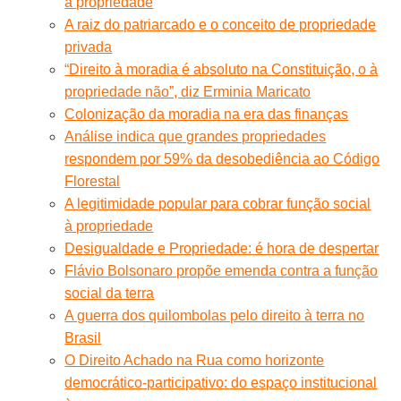
à propriedade
A raiz do patriarcado e o conceito de propriedade
privada
“Direito à moradia é absoluto na Constituição, o à
propriedade não”, diz Erminia Maricato
Colonização da moradia na era das finanças
Análise indica que grandes propriedades
respondem por 59% da desobediência ao Código
Florestal
A legitimidade popular para cobrar função social
à propriedade
Desigualdade e Propriedade: é hora de despertar
Flávio Bolsonaro propõe emenda contra a função
social da terra
A guerra dos quilombolas pelo direito à terra no
Brasil
O Direito Achado na Rua como horizonte
democrático-participativo: do espaço institucional