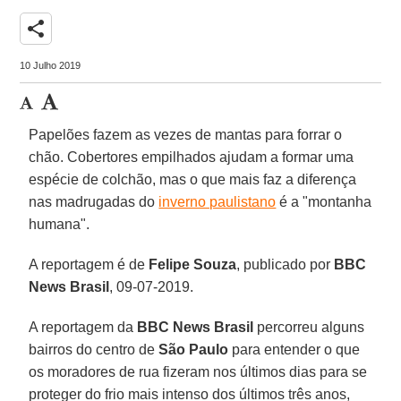
share
10 Julho 2019
Papelões fazem as vezes de mantas para forrar o
chão. Cobertores empilhados ajudam a formar uma
espécie de colchão, mas o que mais faz a diferença
nas madrugadas do
inverno paulistano
é a "montanha
humana".
A reportagem é de
Felipe
Souza
, publicado por
BBC
News Brasil
, 09-07-2019.
A reportagem da
BBC News Brasil
percorreu alguns
bairros do centro de
São Paulo
para entender o que
os moradores de rua fizeram nos últimos dias para se
proteger do frio mais intenso dos últimos três anos,