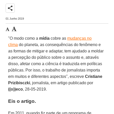
share
01 Junho 2019
"O modo como a
mídia
cobre as
mudanças no
clima
do planeta, as consequências do fenômeno e
as formas de mitigar e adaptar, tem ajudado a moldar
a percepção do público sobre o assunto e, através
disso, afetar como a ciência é traduzida em políticas
públicas. Por isso, o trabalho de jornalistas importa
em muitos e diferentes aspectos", escreve
Cristiane
Prizibisczki
, jornalista, em artigo publicado por
((o))eco
, 28-05-2019.
Eis o artigo.
Em 2011, quando fiz parte de um programa de