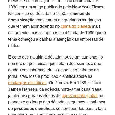
meios de comunicação foi no início da década de
1930, em um artigo publicado pelo
New York Times
.
No começo da década de 1950, os
meios de
comunicação
começaram a reportar as mudanças
que vinham acontecendo no
clima do planeta
mais
claramente, mas foi apenas na década de 1990 que o
tema começou a ganhar a atenção das empresas de
mídia.
É certo que na última década houve um aumento no
número de pesquisas que tratam do assunto, o que
ajudou em sobremaneira a embasar o trabalho de
jornalistas. Mas a produção científica sobre as
mudanças climáticas
não é nova. Em 1988, o físico
James Hansen
, da agência norte-americana
Nasa
,
já alertava para os efeitos do
aquecimento global
no
planeta e ao longo das décadas seguintes, a balança
de
pesquisas científicas
sempre pendeu para o lado
daqueles que afirmavam que o clima estava