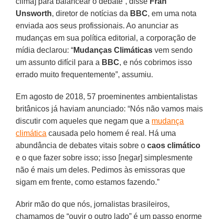
clima] para balancear o debate”, disse
Fran
Unsworth
, diretor de notícias da
BBC
, em uma nota
enviada aos seus profissionais. Ao anunciar as
mudanças em sua política editorial, a corporação de
mídia declarou: “
Mudanças Climáticas
vem sendo
um assunto difícil para a
BBC
, e nós cobrimos isso
errado muito frequentemente”, assumiu.
Em agosto de 2018, 57 proeminentes ambientalistas
britânicos já haviam anunciado: “Nós não vamos mais
discutir com aqueles que negam que a
mudança
climática
causada pelo homem é real. Há uma
abundância de debates vitais sobre o
caos climático
e o que fazer sobre isso; isso [negar] simplesmente
não é mais um deles. Pedimos às emissoras que
sigam em frente, como estamos fazendo.”
Abrir mão do que nós, jornalistas brasileiros,
chamamos de “ouvir o outro lado” é um passo enorme