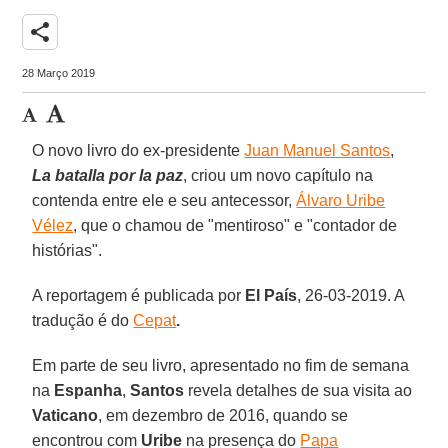
share
28 Março 2019
O novo livro do ex-presidente
Juan Manuel Santos
,
La batalla por la paz
, criou um novo capítulo na
contenda entre ele e seu antecessor,
Álvaro Uribe
Vélez
, que o chamou de "mentiroso" e "contador de
histórias".
A reportagem é publicada por
El País
, 26-03-2019. A
tradução é do
Cepat
.
Em parte de seu livro, apresentado no fim de semana
na
Espanha
,
Santos
revela detalhes de sua visita ao
Vaticano
, em dezembro de 2016, quando se
encontrou com
Uribe
na presença do
Papa