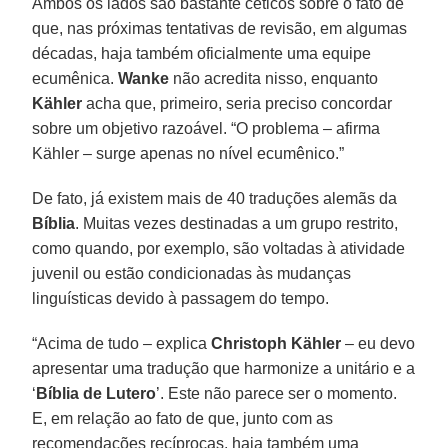
Ambos os lados são bastante céticos sobre o fato de
que, nas próximas tentativas de revisão, em algumas
décadas, haja também oficialmente uma equipe
ecumênica.
Wanke
não acredita nisso, enquanto
Kähler
acha que, primeiro, seria preciso concordar
sobre um objetivo razoável. “O problema – afirma
Kähler – surge apenas no nível ecumênico.”
De fato, já existem mais de 40 traduções alemãs da
Bíblia
. Muitas vezes destinadas a um grupo restrito,
como quando, por exemplo, são voltadas à atividade
juvenil ou estão condicionadas às mudanças
linguísticas devido à passagem do tempo.
“Acima de tudo – explica
Christoph Kähler
– eu devo
apresentar uma tradução que harmonize a unitário e a
‘
Bíblia de Lutero
’. Este não parece ser o momento.
E, em relação ao fato de que, junto com as
recomendações recíprocas, haja também uma