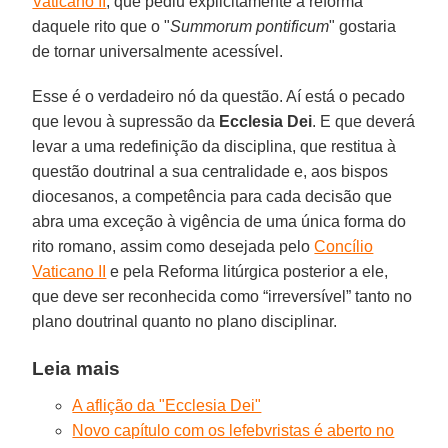
Vaticano II
, que pediu explicitamente a reforma
daquele rito que o "
Summorum pontificum
" gostaria
de tornar universalmente acessível.
Esse é o verdadeiro nó da questão. Aí está o pecado
que levou à supressão da
Ecclesia Dei
. E que deverá
levar a uma redefinição da disciplina, que restitua à
questão doutrinal a sua centralidade e, aos bispos
diocesanos, a competência para cada decisão que
abra uma exceção à vigência de uma única forma do
rito romano, assim como desejada pelo
Concílio
Vaticano II
e pela Reforma litúrgica posterior a ele,
que deve ser reconhecida como “irreversível” tanto no
plano doutrinal quanto no plano disciplinar.
Leia mais
A aflição da "Ecclesia Dei"
Novo capítulo com os lefebvristas é aberto no