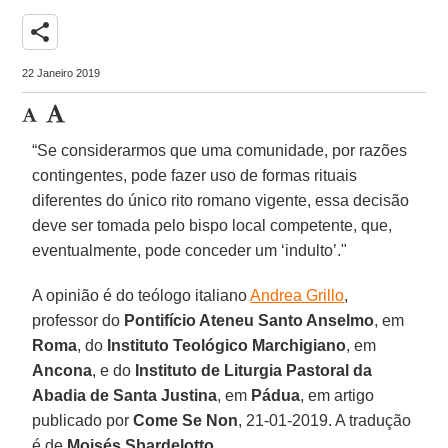
share
22 Janeiro 2019
“Se considerarmos que uma comunidade, por razões
contingentes, pode fazer uso de formas rituais
diferentes do único rito romano vigente, essa decisão
deve ser tomada pelo bispo local competente, que,
eventualmente, pode conceder um ‘indulto’."
A opinião é do teólogo italiano
Andrea Grillo
,
professor do
Pontifício Ateneu Santo Anselmo
, em
Roma
, do
Instituto Teológico Marchigiano
, em
Ancona
, e do
Instituto de Liturgia Pastoral da
Abadia de Santa Justina
, em
Pádua
, em artigo
publicado por
Come Se Non
, 21-01-2019. A tradução
é de
Moisés Sbardelotto
.