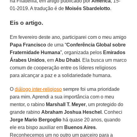
na Filadélfia, em artigo publicado por
America
, 15-
01-2019. A tradução é de
Moisés Sbardelotto
.
Eis o artigo.
Em fevereiro deste ano, participarei com o meu amigo
Papa Francisco
de uma “
Conferência Global sobre
Fraternidade Humana
”, organizada pelos
Emirados
Árabes Unidos
, em
Abu Dhabi
. Ela busca um marco
comum de cooperação entre os líderes religiosos
para alcançar a paz e a solidariedade humana.
O
diálogo inter-religioso
sempre foi uma prioridade
para mim. Aprendi a sua importância com o meu
mentor, o rabino
Marshall T. Meyer
, um protegido do
grande rabino
Abraham Joshua Heschel
. Conheci
Jorge Mario Bergoglio
há quase 20 anos, quando
ele era bispo auxiliar em
Buenos Aires
.
Reconhecemos um no outro um parceiro para a