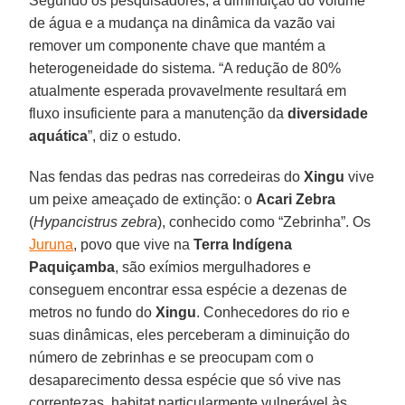
Segundo os pesquisadores, a diminuição do volume
de água e a mudança na dinâmica da vazão vai
remover um componente chave que mantém a
heterogeneidade do sistema. “A redução de 80%
atualmente esperada provavelmente resultará em
fluxo insuficiente para a manutenção da
diversidade
aquática
”, diz o estudo.
Nas fendas das pedras nas corredeiras do
Xingu
vive
um peixe ameaçado de extinção: o
Acari Zebra
(
Hypancistrus zebra
), conhecido como “Zebrinha”. Os
Juruna
, povo que vive na
Terra Indígena
Paquiçamba
, são exímios mergulhadores e
conseguem encontrar essa espécie a dezenas de
metros no fundo do
Xingu
. Conhecedores do rio e
suas dinâmicas, eles perceberam a diminuição do
número de zebrinhas e se preocupam com o
desaparecimento dessa espécie que só vive nas
correntezas, habitat particularmente vulnerável às