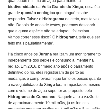
quantidade mínima de água para manter a
biodiversidade
da
Volta Grande do Xingu
, essa é a
grande
questão ecológica
que ninguém sabe
responder. Talvez o
Hidrograma
de certo, mas talvez
não. Depois de anos de testes, podemos descobrir
que alguma espécie não se adaptou, foi extinta.
Vamos correr esse risco? O
hidrograma
teria que ser
feito mais paulatinamente”.
Há cinco anos os
Juruna
realizam um monitoramento
independente dos peixes e consumo alimentar na
região. Em 2016, primeiro ano após o barramento
definitivo do rio, eles registraram de perto as
mudanças e comprovaram que tanto os peixes quanto
a navegabilidade do
Xingu
foram impactados mesmo
com o volume de água superior ao proposto pelo
Hidrograma de Consenso
. Naquele ano a vazão foi
de aproximadamente 10 mil m3/s, já os índices
propostos preveem vazões de 4 mil m3/s e 8 mil m3/s,