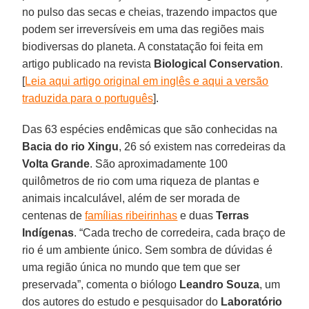
no pulso das secas e cheias, trazendo impactos que
podem ser irreversíveis em uma das regiões mais
biodiversas do planeta. A constatação foi feita em
artigo publicado na revista
Biological Conservation
.
[
Leia aqui artigo original em inglês e aqui a versão
traduzida para o português
].
Das 63 espécies endêmicas que são conhecidas na
Bacia do rio Xingu
, 26 só existem nas corredeiras da
Volta Grande
. São aproximadamente 100
quilômetros de rio com uma riqueza de plantas e
animais incalculável, além de ser morada de
centenas de
famílias ribeirinhas
e duas
Terras
Indígenas
. “Cada trecho de corredeira, cada braço de
rio é um ambiente único. Sem sombra de dúvidas é
uma região única no mundo que tem que ser
preservada”, comenta o biólogo
Leandro Souza
, um
dos autores do estudo e pesquisador do
Laboratório