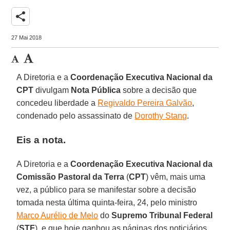
share
27 Mai 2018
A Diretoria e a
Coordenação Executiva Nacional da
CPT
divulgam
Nota Pública
sobre a decisão que
concedeu liberdade a
Regivaldo Pereira Galvão
,
condenado pelo assassinato de
Dorothy Stang
.
Eis a nota.
A Diretoria e a
Coordenação Executiva Nacional da
Comissão Pastoral da Terra
(
CPT
) vêm, mais uma
vez, a público para se manifestar sobre a decisão
tomada nesta última quinta-feira, 24, pelo ministro
Marco Aurélio de Melo
do
Supremo Tribunal Federal
(
STF
), e que hoje ganhou as páginas dos noticiários,