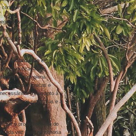
continental”.
guirá livrar-se do
ência, realizar-se com
tural, sociopolítico e
o de
socialização
em curso
 conscientização, a
ferência
“tem plena
deado pelas técnicas e
necessário e muito apto à
sformação de estruturas e à
 que o projeto de vida do
 cada vez mais na história