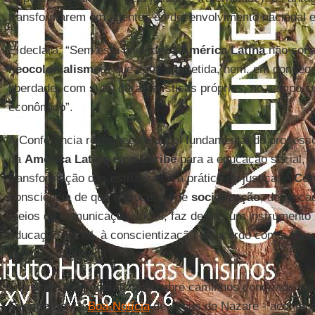
transformarem em agentes do desenvolvimento nacional e 
E declara: “Sem esta unidade, a
América Latina
não conse
neocolonialismo
a que está submetida, nem, em consequ
liberdade, com suas características próprias, no campo cul
econômico”.
A Conferência reconhece o papel fundamental do process
na
América Latina e no Caribe
para a educação social, a
transformação das estruturas e a prática da justiça. A
Con
consciência de que o processo de
socialização
, desenca
meios de comunicação social, faz destes um instrumento 
educação social, à conscientização de acordo com a tran
vigência da justiça”.
O processo de
socialização
abre caminhos concretos para
Evangelho
- a
Boa-Notícia
de Jesus de Nazaré - aconteça