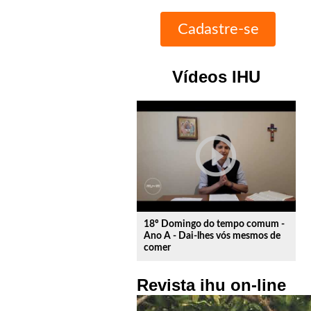
Vídeos IHU
play_circle_outline
18º Domingo do tempo comum -
Ano A - Dai-lhes vós mesmos de
comer
Revista ihu on-line