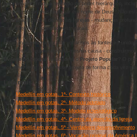
hora de vencermos a tentação do poder hierárquico, inclus
sempre procuramos legitimar em nome de Deus? Não está 
organização social de nossas
Igrejas
- mudanças profunda
mas também e sobretudo estruturais.
Enfim, não está na hora de voltarmos às fontes e - unido
boa vontade, que lutam pela mesma causa - construirmos 
Evangelho
, que na realidade é o
Projeto Popular
? O pro
nos deve levar a viver esse projeto de forma cada vez m
Leia mais
Medellín em gotas. 1ª- Contexto histórico
Medellín em gotas. 2ª- Método adotado
Medellín em gotas. 3ª- Modelo eclesiológico
Medellín em gotas. 4ª- Centro da atenção da Igreja
Medellín em gotas. 5ª - Verdadeiro desenvolvimento
Medellín em gotas. 6ª- Vocação original da América 