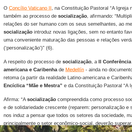
O
Concílio Vaticano II
, na Constituição Pastoral “A Igreja
também ao processo de
socialização
, afirmando: “Multi
relações do ser humano com os seus semelhantes, ao me
socialização
introduz novas ligações, sem no entanto fa
uma conveniente maturação das pessoas e relações verd
(‘personalização’)” (6).
A respeito do processo de
socialização
, a
II Conferência
americana e Caribenha
de
Medellín
- ainda no documento 
retoma (a partir da realidade Latino-americana e Cariben
Encíclica “Mãe e Mestra”
e da Constituição Pastoral “A I
Afirma: “A
socialização
compreendida como processo soci
e de solidariedade crescente (reparem: personalização e s
nos induz a pensar que todos os setores da sociedade, m
principalmente o setor econômico-social, deverão superar, 
(reparem novamente: pela justiça e fraternidade), os ant