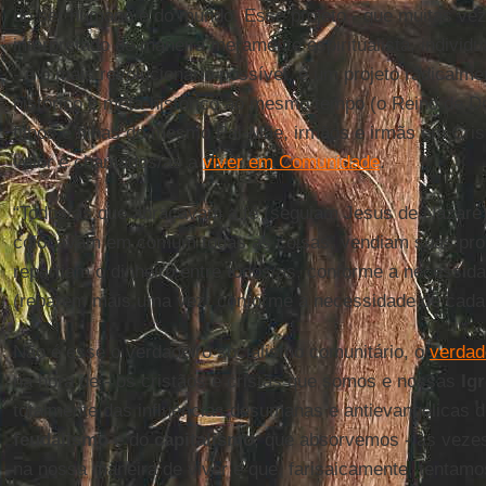
do ser humano e do mundo. Esse projeto - que muitas vez
interpretado de maneira meramente espiritualista, individual
- é o mais revolucionário possível, é um projeto radicalm
histórico e meta-histórico ao mesmo tempo (o Reino de D
filhos e filhas do mesmo Pai-Mãe, irmãos e irmãs em Cris
valor e chamados/as a
viver em Comunidade
.
“Todos/as que abraçavam a fé (seguiam Jesus de Nazaré)
colocavam em comum todas as coisas, vendiam suas pro
repartiam o dinheiro entre todos/as, conforme a necessi
(reparem mais uma vez: conforme a necessidade de cada 
Não é esse o verdadeiro socialismo comunitário, o
verdad
na hora de - os cristãos e cristãs que somos e nossas
Ig
totalmente das influências desumanas e antievangélicas d
feudalismo
e do
capitalismo
, que absorvemos - às vezes
na nossa maneira de viver e que, farisaicamente, tentamos