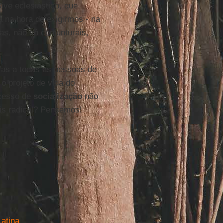
ive eclesiástico, que
na hora de exigirmos - na
s, não só conjunturais,
s/as a todas as pessoas de
o projeto de vida do
cesso de
socialização
não
ais radical? Pensemos!
Latina