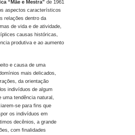
lica “Mãe e Mestra”
de 1961
s aspectos característicos
s relações dentro da
mas de vida e de atividade,
típlices causas históricas,
ência produtiva e ao aumento
feito e causa de uma
domínios mais delicados,
rações, da orientação
dos indivíduos de algum
 uma tendência natural,
iarem-se para fins que
por os indivíduos em
ltimos decênios, a grande
ões, com finalidades