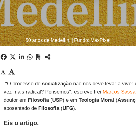
50 anos de Medellín. | Fundo: MaxPixel
"O processo de
socialização
não nos deve levar a viver 
vez mais radical? Pensemos", escreve frei
Marcos Sassat
doutor em
Filosofia
(
USP
) e em
Teologia Moral
(
Assunç
aposentado de
Filosofia
(
UFG
).
Eis o artigo.