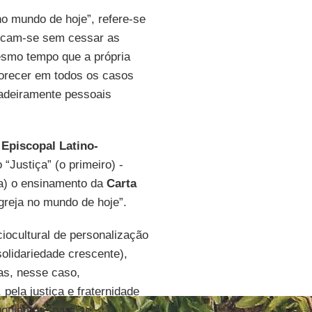
 no mundo de hoje”, refere-se
plicam-se sem cessar as
smo tempo que a própria
vorecer em todos os casos
adeiramente pessoais
 Episcopal Latino-
“Justiça” (o primeiro) -
ha) o ensinamento da
Carta
greja no mundo de hoje”.
ocultural de personalização
olidariedade crescente),
as, nesse caso,
pela justiça e fraternidade
agonismos, para se