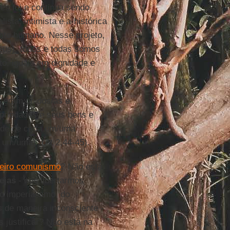
es foi e continua sendo
ista, intimista e a-histórica
ente humano. Nesse projeto,
eus), todos e todas somos
to, iguais em dignidade e
 eram unidos/as e
priedades e seus bens e
dade de cada um/uma
um/uma)” (At 2,44-45).
eiro comunismo
? Não está
rejas
- nos libertarmos
o imperialismo, do
 de maneira inconsciente -
 justificar? Não está na