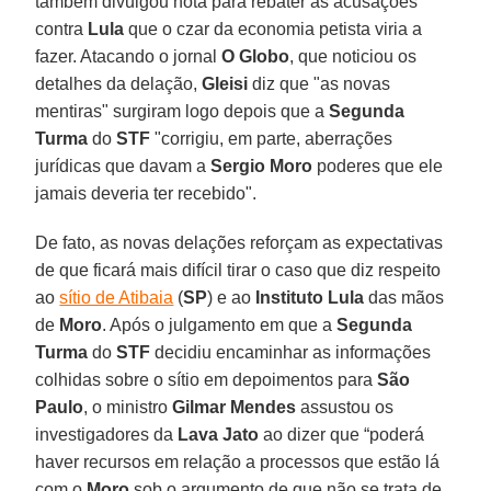
também divulgou nota para rebater as acusações
contra
Lula
que o czar da economia petista viria a
fazer. Atacando o jornal
O Globo
, que noticiou os
detalhes da delação,
Gleisi
diz que "as novas
mentiras" surgiram logo depois que a
Segunda
Turma
do
STF
"corrigiu, em parte, aberrações
jurídicas que davam a
Sergio Moro
poderes que ele
jamais deveria ter recebido".
De fato, as novas delações reforçam as expectativas
de que ficará mais difícil tirar o caso que diz respeito
ao
sítio de Atibaia
(
SP
) e ao
Instituto Lula
das mãos
de
Moro
. Após o julgamento em que a
Segunda
Turma
do
STF
decidiu encaminhar as informações
colhidas sobre o sítio em depoimentos para
São
Paulo
, o ministro
Gilmar Mendes
assustou os
investigadores da
Lava Jato
ao dizer que “poderá
haver recursos em relação a processos que estão lá
com o
Moro
sob o argumento de que não se trata de