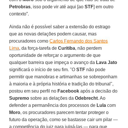
Petrobras
, isso pode vir até aqui [ao
STF
] em outro
contexto”.
Ainda não é possível saber a extensão do estrago
que as novas delações podem causar, mas
procuradores como
Carlos Fernando dos Santos
Lima
, da força-tarefa de
Curitiba
, não perdem
oportunidade de reforçar o argumento de que
qualquer barreira que impeça o avanço da
Lava Jato
significará o início de seu fim. "O
STF
não pode
permitir que manobras e artimanhas se sobreponham
à maioria e à própria história e tradição do tribunal",
postou em seu perfil no
Facebook
após a decisão do
Supremo
sobre as delações da
Odebrecht
. Ao
defender a permanência dos processos de
Lula
com
Moro
, os procuradores parecem tentar proteger o
futuro da operação, como se bastasse cair um pilar —
a competência do juiz para julgá-las — para que