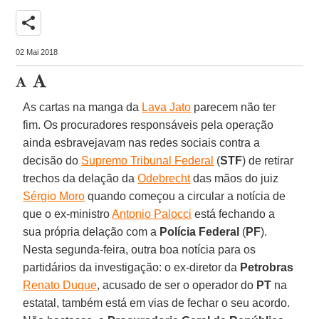
share
02 Mai 2018
As cartas na manga da
Lava Jato
parecem não ter
fim. Os procuradores responsáveis pela operação
ainda esbravejavam nas redes sociais contra a
decisão do
Supremo Tribunal Federal
(
STF
) de retirar
trechos da delação da
Odebrecht
das mãos do juiz
Sérgio Moro
quando começou a circular a notícia de
que o ex-ministro
Antonio Palocci
está fechando a
sua própria delação com a
Polícia Federal
(
PF
).
Nesta segunda-feira, outra boa notícia para os
partidários da investigação: o ex-diretor da
Petrobras
Renato Duque
, acusado de ser o operador do
PT
na
estatal, também está em vias de fechar o seu acordo.