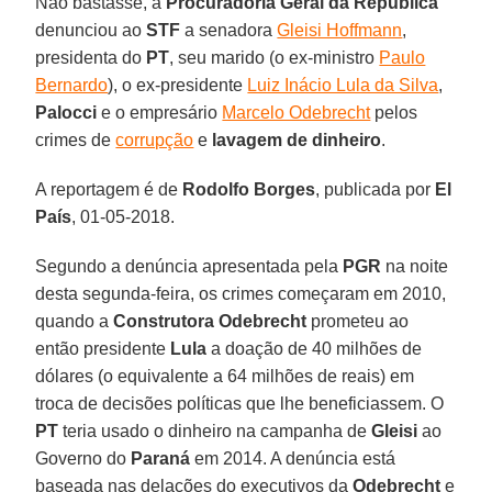
Não bastasse, a
Procuradoria Geral da República
denunciou ao
STF
a senadora
Gleisi Hoffmann
,
presidenta do
PT
, seu marido (o ex-ministro
Paulo
Bernardo
), o ex-presidente
Luiz Inácio Lula da Silva
,
Palocci
e o empresário
Marcelo Odebrecht
pelos
crimes de
corrupção
e
lavagem de dinheiro
.
A reportagem é de
Rodolfo Borges
, publicada por
El
País
, 01-05-2018.
Segundo a denúncia apresentada pela
PGR
na noite
desta segunda-feira, os crimes começaram em 2010,
quando a
Construtora Odebrecht
prometeu ao
então presidente
Lula
a doação de 40 milhões de
dólares (o equivalente a 64 milhões de reais) em
troca de decisões políticas que lhe beneficiassem. O
PT
teria usado o dinheiro na campanha de
Gleisi
ao
Governo do
Paraná
em 2014. A denúncia está
baseada nas delações do executivos da
Odebrecht
e