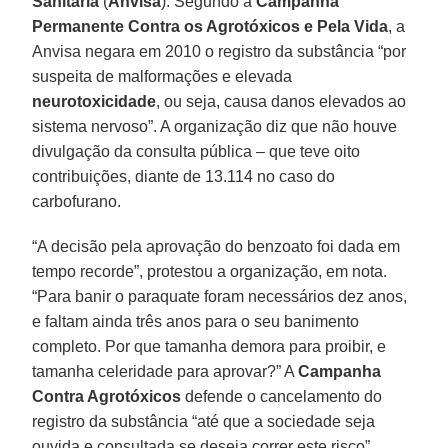
Sanitária
(
Anvisa
). Segundo a
Campanha
Permanente Contra os Agrotóxicos e Pela Vida
, a
Anvisa negara em 2010 o registro da substância “por
suspeita de malformações e elevada
neurotoxicidade
, ou seja, causa danos elevados ao
sistema nervoso”. A organização diz que não houve
divulgação da consulta pública – que teve oito
contribuições, diante de 13.114 no caso do
carbofurano.
“A decisão pela aprovação do benzoato foi dada em
tempo recorde”, protestou a organização, em nota.
“Para banir o paraquate foram necessários dez anos,
e faltam ainda três anos para o seu banimento
completo. Por que tamanha demora para proibir, e
tamanha celeridade para aprovar?” A
Campanha
Contra Agrotóxicos
defende o cancelamento do
registro da substância “até que a sociedade seja
ouvida e consultada se deseja correr este risco”.