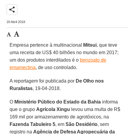
share
20 Abril 2018
Empresa pertence à multinacional
Mitsui
, que teve
uma receita de US$ 40 bilhões no mundo em 2017;
um dos produtos interditados é o
benzoato de
emamectina
, de uso controlado.
A reportagem foi publicada por
De Olho nos
Ruralistas
, 19-04-2018.
O
Ministério Público do Estado da Bahia
informa
que o grupo
Agrícola Xingu
levou uma multa de R$
169 mil por armazenamento de agrotóxicos, na
Fazenda Tabuleiro 5
, em
São Desidério
, sem
registro na
Agência de Defesa Agropecuária da