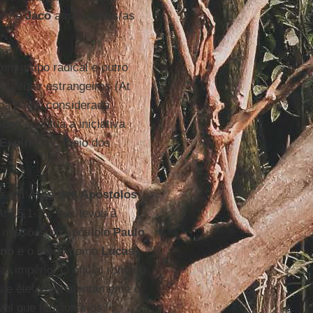
e de
Jacó
ama a todos/as
um grupo radical e outro
o
batizar estrangeiros (At
a pagã, considerada
edro
acentua a iniciativa
Espírito
no meio dos
ue em
Atos dos Apóstolos
:
At 15,1-35, que levou à
s missões do apóstolo
Paulo
ano
e o modo como
Lucas
o império. O oficial romano
u e ele ouviu atentamente o
vel que funcionários