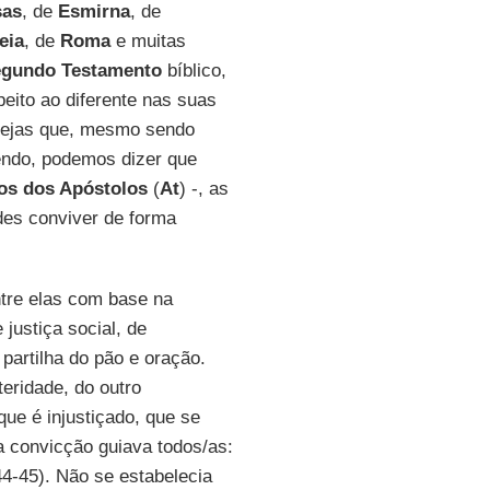
sas
, de
Esmirna
, de
eia
, de
Roma
e muitas
gundo Testamento
bíblico,
eito ao diferente nas suas
grejas que, mesmo sendo
sendo, podemos dizer que
os dos Apóstolos
(
At
) -, as
des conviver de forma
tre elas com base na
 justiça social, de
partilha do pão e oração.
eridade, do outro
 que é injustiçado, que se
a convicção guiava todos/as:
4-45). Não se estabelecia