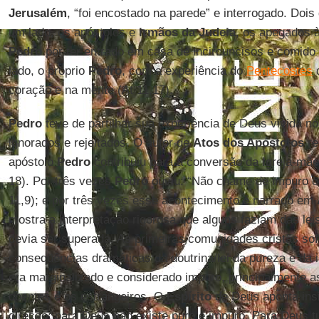
Jerusalém
, “foi encostado na parede” e interrogado. Doi
um lado, os apóstolos e
irmãos da Judeia
, os apegados 
Pedro
por ter entrado em casa de incircuncisos e comido 
lado, o próprio
Pedro
, com a experiência do
Pentecostes
d
coração e na mente (At 11,17).
Pedro
teve de partilhar sua experiência de Deus vivida no
ignorados e rejeitados. O autor de
Atos dos Apóstolos
re
apóstolo
Pedro
contribuiu para a conversão da Igreja-mãe
18). Por três vezes
Pedro
ouviu: “Não chame de impuro o 
11,9); e por três vezes esse acontecimento é narrado em
mostra a interpretação rigorosa que alguns faziam das leis
devia ser superada. As primeiras comunidades cristãs sof
conseqüências dramáticas da doutrina/lei da pureza e da 
era marginalizado e considerado impuro, principalmente a
doentes e os estrangeiros. O
Espírito
de Deus aponta ins
direção: para Deus não existe puro e impuro. Para Deus t