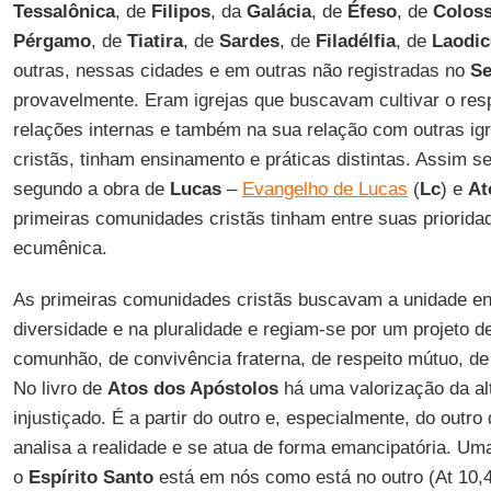
Tessalônica
, de
Filipos
, da
Galácia
, de
Éfeso
, de
Colos
Pérgamo
, de
Tiatira
, de
Sardes
, de
Filadélfia
, de
Laodic
outras, nessas cidades e em outras não registradas no
Se
provavelmente. Eram igrejas que buscavam cultivar o resp
relações internas e também na sua relação com outras i
cristãs, tinham ensinamento e práticas distintas. Assim 
segundo a obra de
Lucas
–
Evangelho de Lucas
(
Lc
) e
At
primeiras comunidades cristãs tinham entre suas priorida
ecumênica.
As primeiras comunidades cristãs buscavam a unidade en
diversidade e na pluralidade e regiam-se por um projeto de
comunhão, de convivência fraterna, de respeito mútuo, de 
No livro de
Atos dos Apóstolos
há uma valorização da alt
injustiçado. É a partir do outro e, especialmente, do outro
analisa a realidade e se atua de forma emancipatória. Um
o
Espírito Santo
está em nós como está no outro (At 10,4