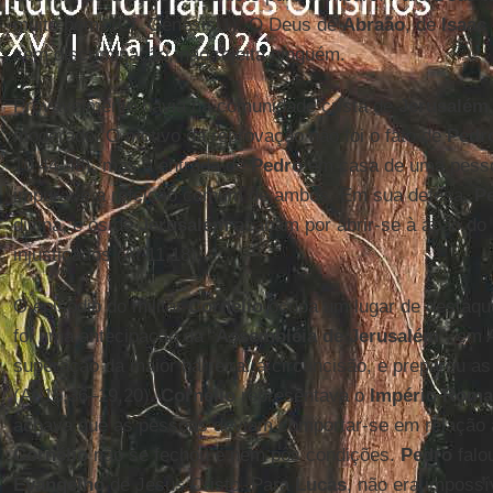
muito bom” (Cf. Gênesis 1). O Deus de
Abraão
, de
Isaac
sem discriminação, não rejeita ninguém.
Provavelmente havia na comunidade cristã de
Jerusalém
moderado. O motivo da reprovação não foi o fato de
Pedr
10,44-48), mas a entrada de
Pedro
em casa de uma pesso
impura, e a refeição comum de ambos. Em sua defesa,
P
divina, e os de
Jerusalém
acabam por abrir-se à ação do
injustiçados (At 11,18).
O episódio do militar
Cornélio
ocupa um lugar de destaq
foi uma antecipação da “
Assembléia de Jerusalém
”, em 
superação da maior barreira: a circuncisão, e preparou a
(At 15,36–19,20).
Cornélio
representava o
Império Rom
achava que as pessoas deviam comportar-se em relação a
Cornélio
não se fechou e nem pôs condições.
Pedro
falo
Evangelho
de Jesus Cristo. Para
Lucas
, não era impossí