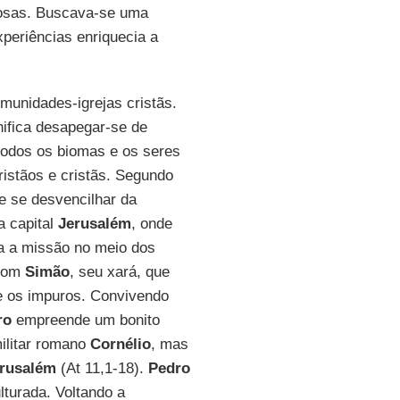
giosas. Buscava-se uma
xperiências enriquecia a
munidades-igrejas cristãs.
ifica desapegar-se de
todos os biomas e os seres
ristãos e cristãs. Segundo
e se desvencilhar da
a capital
Jerusalém
, onde
a a missão no meio dos
 com
Simão
, seu xará, que
re os impuros. Convivendo
ro
empreende um bonito
militar romano
Cornélio
, mas
rusalém
(At 11,1-18).
Pedro
turada. Voltando a