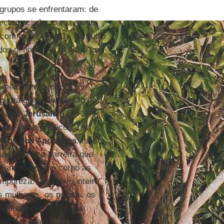
s grupos se enfrentaram: de
à circuncisão, censuravam
com eles (At 11,3). Do outro
os gentios (At 10,44.47) no
 meio dos gentios,
gistra que a conversão do
, a de
Jerusalém
(At 11,4-
que Deus purificou” (At
Atos dos Apóstolos
. Isso
, e aponta a barreira que
riam no próprio corpo as
impureza. “Um povo inteiro”
s mulheres, os pobres, os
istentemente em outra
udo é sagrado, “é bom,