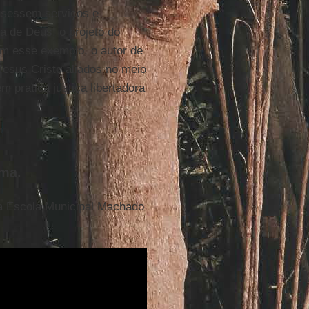
usessem serviços e
ra de Deus, o projeto do
om esse exemplo, o autor de
Jesus Cristo aliados no meio
 pratica justiça libertadora
ima.
na Escola Municipal Machado