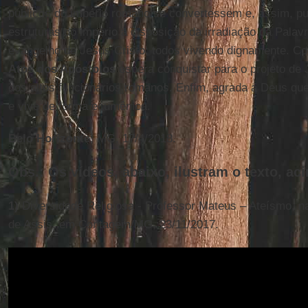
públicos do império romano se convertessem e, assim, p
estruturas do império à disposição da irradiação da Palav
evangelho de Jesus Cristo: todos vivendo dignamente. C
Atos dos Apóstolos
espera conquistar para o projeto de 
dos altos funcionários romanos. Enfim, agrada a Deus quem
e vive de forma ecumênica.
Belo Horizonte
, MG, 17/4/2018.
Obs.: Os vídeos, abaixo, ilustram o texto, ac
1)
Diversidade Religiosa - Professor Mateus – Ateísmo, 
de Assis, em Contagem/MG, 23/11/2017.