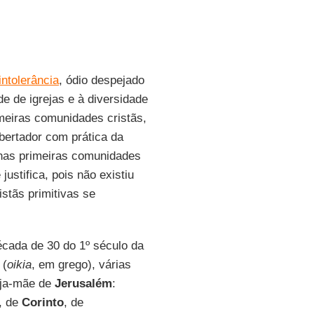
intolerância
, ódio despejado
de de igrejas e à diversidade
imeiras comunidades cristãs,
bertador com prática da
nas primeiras comunidades
justifica, pois não existiu
istãs primitivas se
écada de 30 do 1º século da
 (
oikia
, em grego), várias
reja-mãe de
Jerusalém
:
, de
Corinto
, de