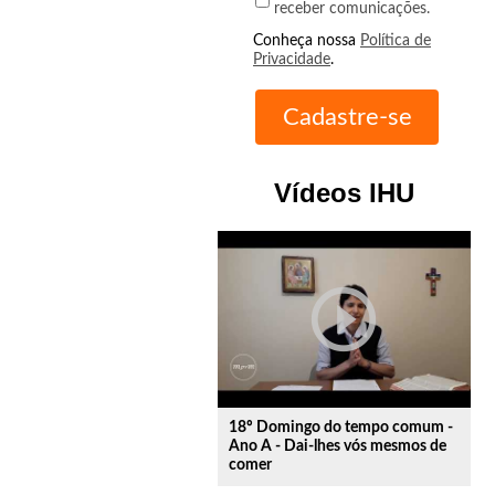
receber comunicações.
Conheça nossa
Política de
Privacidade
.
Vídeos IHU
play_circle_outline
18º Domingo do tempo comum -
Ano A - Dai-lhes vós mesmos de
comer