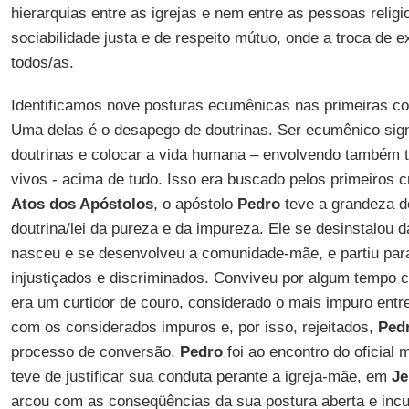
hierarquias entre as igrejas e nem entre as pessoas reli
sociabilidade justa e de respeito mútuo, onde a troca de e
todos/as.
Identificamos nove posturas ecumênicas nas primeiras co
Uma delas é o desapego de doutrinas. Ser ecumênico sign
doutrinas e colocar a vida humana – envolvendo também 
vivos - acima de tudo. Isso era buscado pelos primeiros c
Atos dos Apóstolos
, o apóstolo
Pedro
teve a grandeza d
doutrina/lei da pureza e da impureza. Ele se desinstalou d
nasceu e se desenvolveu a comunidade-mãe, e partiu par
injustiçados e discriminados. Conviveu por algum tempo
era um curtidor de couro, considerado o mais impuro ent
com os considerados impuros e, por isso, rejeitados,
Ped
processo de conversão.
Pedro
foi ao encontro do oficial 
teve de justificar sua conduta perante a igreja-mãe, em
Je
arcou com as conseqüências da sua postura aberta e incul