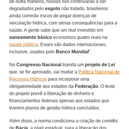
de outra maneira, nossos rios continuarão a ser
degradados pelo
esgoto
não tratado, brasileiros
ainda correrão riscos de pegar doenças de
veiculação hídrica, com sérias consequências para a
saúde. A gente sabe que um real investido em
saneamento básico
economiza quatro reais na
saúde pública
. Esses são dados internacionais,
inclusive, usados pelo
Banco Mundial
”.
No
Congresso Nacional
tramita um
projeto de Lei
que, se for aprovado, vai mudar a
Política Nacional de
Recursos Hídricos
para incorporar uma
obrigatoriedade aos estados da
Federação
. O texto
do projeto prevê a liberação de dinheiro e
financiamentos federais apenas aos estados que
tiverem planos de gestão hídrica concluídos.
Além disso, a norma condiciona a criação de comitês
de
Bacia
, a nível estadual, para a liberação dos