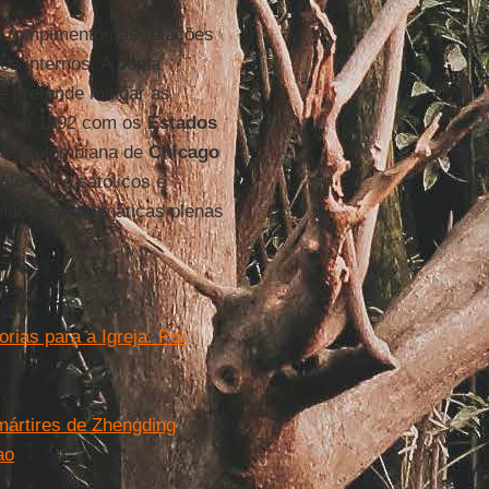
 o rompimento das relações
os internos. A dupla
e pretende mitigar as
e em 1892 com os
Estados
ção colombiana de
Chicago
to entre católicos e
elações diplomáticas plenas
ias para a Igreja. Por
mártires de Zhengding
ao