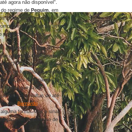
 até agora não disponível”.
o do regime de
Pequim
, em
os foram feitos esforços
 compromisso que atraiu as
o pontífice e
Parolin
.
, a agência católica de
 que o
Partido Comunista
cano
. O
PCC
"deu indicações
pos de turistas para visitar
em relações diplomáticas"
 chinesa que fizer
submetidas a multas de até
r, padre
Bernardo
e alguma forma. Mas o sinal
radição com o processo de