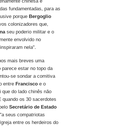
plenamente chinesa e
todas fundamentadas, para as
clusive porque
Bergoglio
vos colonizadores que,
na
seu poderio militar e o
mente envolvido no
inspiraram nela".
empos mais breves uma
 parece estar no topo da
entou-se sondar a comitiva
o entre
Francisco
e o
i que do lado chinês não
 E quando os 30 sacerdotes
 pelo
Secretário de Estado
r "a seus compatriotas
greja entre os herdeiros do