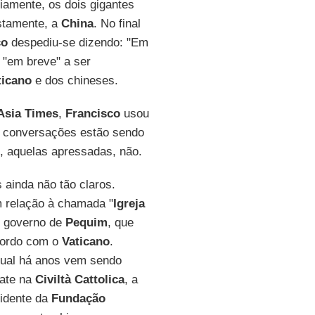
iamente, os dois gigantes
ustamente, a
China
. No final
co
despediu-se dizendo: "Em
m "em breve" a ser
ticano
e dos chineses.
Asia Times
,
Francisco
usou
e conversações estão sendo
m, aquelas apressadas, não.
 ainda não tão claros.
 relação à chamada "
Igreja
o governo de
Pequim
, que
cordo com o
Vaticano
.
qual há anos vem sendo
ate na
Civiltà Cattolica
, a
sidente da
Fundação