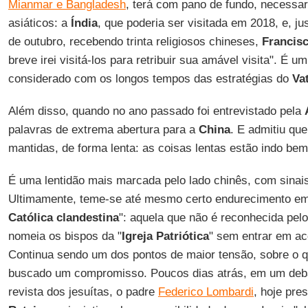
Mianmar e Bangladesh
, terá com pano de fundo, necessar
asiáticos: a
Índia
, que poderia ser visitada em 2018, e, j
de outubro, recebendo trinta religiosos chineses,
Francis
breve irei visitá-los para retribuir sua amável visita". É u
considerado com os longos tempos das estratégias do
Va
Além disso, quando no ano passado foi entrevistado pela
palavras de extrema abertura para a
China
. E admitiu qu
mantidas, de forma lenta: as coisas lentas estão indo be
É uma lentidão mais marcada pelo lado chinês, com sinais
Ultimamente, teme-se até mesmo certo endurecimento em
Católica clandestina
": aquela que não é reconhecida pel
nomeia os bispos da "
Igreja Patriótica
" sem entrar em a
Continua sendo um dos pontos de maior tensão, sobre o 
buscado um compromisso. Poucos dias atrás, em um deb
revista dos jesuítas, o padre
Federico Lombardi
, hoje pre