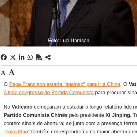
Foto: Luci Harrison
O
Papa Francisco estaria "ansioso" para ir à China
. O
Vat
último congresso do Partido Comunista
para procurar sina
No
Vaticano
começaram a estudar o longo relatório lido n
Partido Comunista Chinês
pelo presidente
Xi Jinping
. T
contém sinais de abertura; se junto com a presença férre
"
novo Mao
" também corresponderá uma maior abertura em 