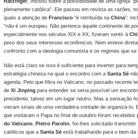
Ratzinger
, insistiu sobre a possibilidade de uma Igreja "
plenamente católica". Ele passou em revista as razões, 
quais a atenção de
Francisco
“é retribuída na
China
”: in
“não é um europeu. Não pertence àquele continente de po
especialmente nos séculos XIX e XX, fizeram sentir à
Chi
peso dos seus interesses econômicos. Nem esteve direta
confronto com a ideologia comunista e os regimes que se 
Não está claro se isso é suficiente para inverter para t
estratégia chinesa na qual o encontro com a
Santa Sé
não
agenda. Pelo que filtra no Vaticano, no passado recente t
de
Xi Jinping
para entender se seria possível um encontr
presidente, talvez em um lugar neutro. Mas a sensação fo
vieram sinais de uma verdadeira vontade de organizá-lo.
que visitaram o Papa no final de outubro foram recebidos
do Vaticano
,
Pietro Parolin
, foi-lhes solicitado transmiti
católicos que a
Santa Sé
está trabalhando para o bem da I