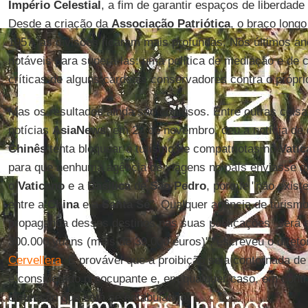
Império Celestial
, a fim de garantir espaços de liberdade
Desde a criação da
Associação Patriótica
, o braço long
1957, as divisões ficaram mais profundas. Nos últimos an
notáveis para superá-las: uma política de mediação e de
críticas de alguns cardeais conservadores contra o própri
Mas os resultados ainda são confusos. Entre outras coisas
notícias
AsiaNews
, em 22 de novembro, deu a notícia de
Chinês
tenta bloquear o turismo de compatriotas no
Vati
para que nenhuma agência de viagens no país enviasse gru
o
Vaticano
e a
Basílica
de
São Pedro
, porque "não exist
entre a
China
e a
Santa Sé
". Qualquer agência de turismo
propaganda desses destinos nas suas publicações "será 
300.000 yuans (mais de 39.000 euros)", escreveu o direto
Cervellera
. É provável que a proibição seja contornada d
é considerado preocupante e, em qualquer caso, em cont
distensão que está se entabulando.