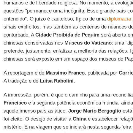
humanos e de liberdade religiosa. No momento, a evoluç
questões "permanece uma incógnita. Esse grande país cont
entendido". O juízo é cauteloso, típico de uma
diplomacia 
sinais explícitos, mas também as centenas de nuances d
conturbado. A
Cidade Proibida de Pequim
será aberta e
chinesas conservadas nos
Museus do Vaticano
: uma "di
pretende, justamente, enfatizar a melhoria das relações. 
chinesas será exposto em um espaço dos museus do Pap
A reportagem é de
Massimo Franco
, publicada por
Corrie
A tradução é de
Luisa Rabolini
.
A impressão, porém, é que o caminho para uma reconciliaç
Francisco
e a segunda potência econômica mundial ainda
aquele imenso país asiático,
Jorge Mario Bergoglio
está 
foi eleito. O desejo de visitar a
China
e estabelecer relaçõ
mistério. E na viagem que se iniciará nesta segunda-feira