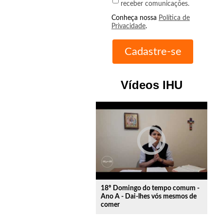
receber comunicações.
Conheça nossa
Política de
Privacidade
.
Vídeos IHU
play_circle_outline
18º Domingo do tempo comum -
Ano A - Dai-lhes vós mesmos de
comer