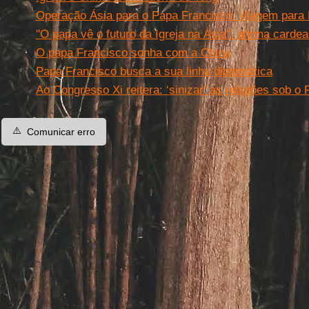
Operação Ásia para o Papa Francisco. Viagem para M
''O papa vê o futuro da Igreja na Ásia'', afirma cardea
O papa Francisco sonha com a China
Papa Francisco busca a sua linha diplomática
Ao Congresso Xi reitera: ‘sinizar’ as religiões sob o
⚠️
Comunicar erro