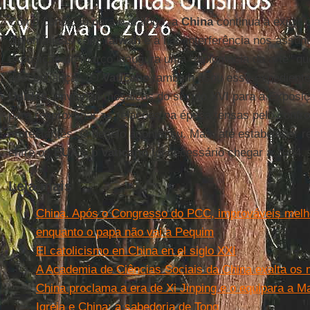
Como condição para o diálogo, a
China
continua a exigir
diplomáticas com
Taiwan
e a não interferência nos assunt
exposição de março inaugura uma "diplomacia da arte" qu
desconfianças. O
Vaticano
também usou esse expedient
Unidos
, enviando mosaicos do século XVI para a Exposi
para reaproximar as relações na época tensas pelo confron
protestantes. O degelo aconteceu. Mas, até estabelecer r
entre os
EUA
e o
Vaticano
foi necessário chegar a 1984.
Leia mais
China. Após o Congresso do PCC, improváveis melhor
enquanto o papa não vai a Pequim
El catolicismo en China en el siglo XXI
A Academia de Ciências Sociais da China exalta os 
China proclama a era de Xi Jinping e o equipara a M
Igreja e China: a sabedoria de Tong