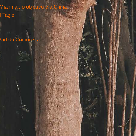
ianmar, o objetivo é a China
l Tagle
 Partido Comunista