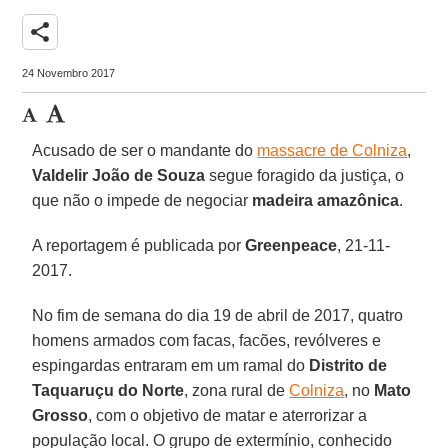
share
24 Novembro 2017
Acusado de ser o mandante do
massacre de Colniza
,
Valdelir João de Souza
segue foragido da justiça, o
que não o impede de negociar
madeira amazônica
.
A reportagem é publicada por
Greenpeace
, 21-11-
2017.
No fim de semana do dia 19 de abril de 2017, quatro
homens armados com facas, facões, revólveres e
espingardas entraram em um ramal do
Distrito de
Taquaruçu do Norte
, zona rural de
Colniza
, no
Mato
Grosso
, com o objetivo de matar e aterrorizar a
população local. O grupo de extermínio, conhecido